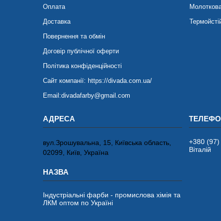
Оплата
Молотков
Доставка
Термойсті
Повернення та обмін
Договір публічної оферти
Політика конфіденційності
Сайт компанії: https://divada.com.ua/
Email:divadafarby@gmail.com
+380 (97)
вул.Зрошувальна, 15, Київська область,
Віталій
02099, Київ, Україна
Індустріальні фарби - промислова хімія та
ЛКМ оптом по Україні