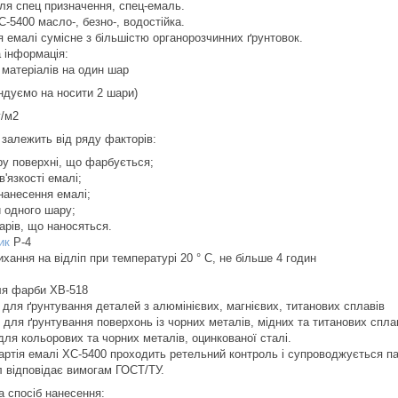
ля спец призначення, спец-емаль.
-5400 масло-, безно-, водостійка.
я емалі сумісне з більшістю органорозчинних ґрунтовок.
а інформація:
 матеріалів на один шар
ндуємо на носити 2 шари)
г/м2
 залежить від ряду факторів:
ру поверхні, що фарбується;
в'язкості емалі;
нанесення емалі;
 одного шару;
арів, що наносяться.
ик
Р-4
хання на відліп при температурі 20 ° С, не більше 4 годин
я фарби ХВ-518
 для ґрунтування деталей з алюмінієвих, магнієвих, титанових сплавів
 для ґрунтування поверхонь із чорних металів, мідних та титанових спла
для кольорових та чорних металів, оцинкованої сталі.
артія емалі ХС-5400 проходить ретельний контроль і супроводжується пас
л відповідає вимогам ГОСТ/ТУ.
а спосіб нанесення: