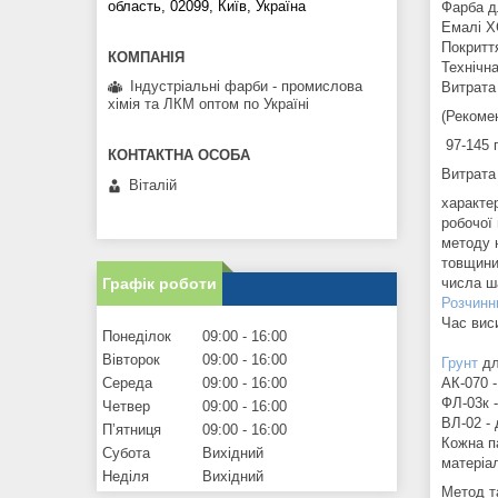
область, 02099, Київ, Україна
Фарба д
Емалі ХС
Покритт
Технічн
Індустріальні фарби - промислова
Витрата
хімія та ЛКМ оптом по Україні
(Рекоме
97-145 
Витрата
Віталій
характе
робочої 
методу 
товщини
числа ш
Графік роботи
Розчинн
Час виси
Понеділок
09:00
16:00
Вівторок
09:00
16:00
Грунт
дл
АК-070 -
Середа
09:00
16:00
ФЛ-03к -
Четвер
09:00
16:00
ВЛ-02 - 
Пʼятниця
09:00
16:00
Кожна п
Субота
Вихідний
матеріа
Неділя
Вихідний
Метод т