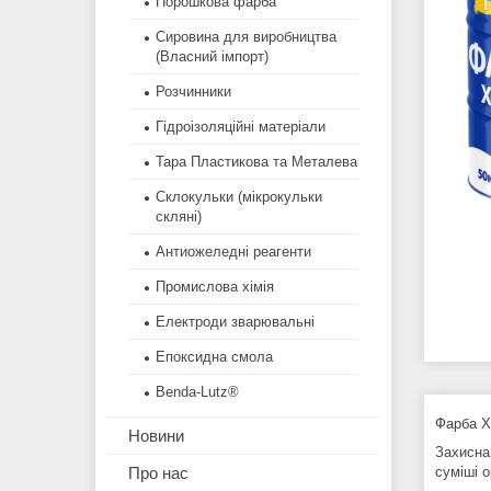
Порошкова фарба
Сировина для виробництва
(Власний імпорт)
Розчинники
Гідроізоляційні матеріали
Тара Пластикова та Металева
Склокульки (мікрокульки
скляні)
Антиожеледні реагенти
Промислова хімія
Електроди зварювальні
Епоксидна смола
Benda-Lutz®
Фарба Х
Новини
Захисна
суміші 
Про нас