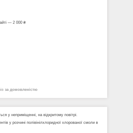
айті — 2 000 ₴
нів
за домовленістю
ся у неприміщенні, на відкритому повітрі.
нтів у розчині полівінілхлоридної хлорованої смоли в