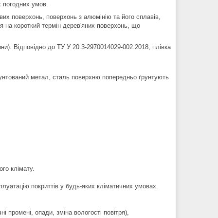
х погодних умов.
их поверхонь, поверхонь з алюмінію та його сплавів,
я на короткий термін дерев'яних поверхонь, що
ни). Відповідно до ТУ У 20.3-2970014029-002:2018, плівка
рунтований метал, сталь поверхню попередньо ґрунтують
ого клімату.
плуатацію покриттів у будь-яких кліматичних умовах.
 промені, опади, зміна вологості повітря),