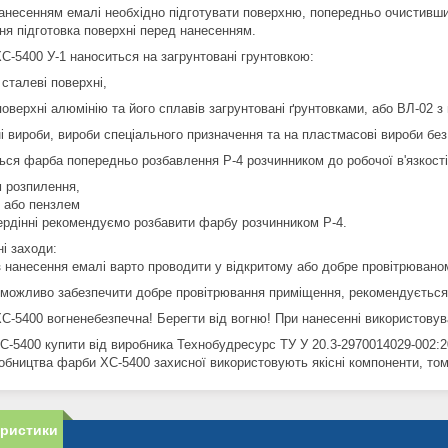
анесенням емалі необхідно підготувати поверхню, попередньо очистивши ї
ня підготовка поверхні перед нанесенням.
С-5400 У-1 наноситься на загрунтовані грунтовкою:
сталеві поверхні,
поверхні алюмінію та його сплавів загрунтовані ґрунтовками, або ВЛ-02 з
і вироби, вироби спеціального призначення та на пластмасові вироби без
ься фарба попередньо розбавлення Р-4 розчинником до робочої в'язкості
 розпилення,
 або пензлем
ердінні рекомендуємо розбавити фарбу розчинником Р-4.
і заходи:
з нанесення емалі варто проводити у відкритому або добре провітрювано
можливо забезпечити добре провітрювання приміщення, рекомендується 
С-5400 вогненебезпечна! Берегти від вогню! При нанесенні використовува
С-5400 купити від виробника Технобудресурс ТУ У 20.3-2970014029-002:20
обництва фарби ХС-5400 захисної використовують якісні компоненти, тому
еристики