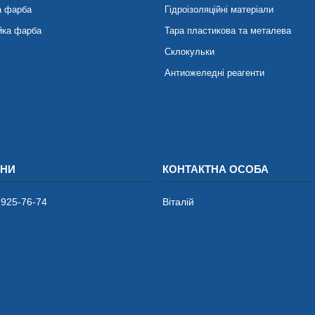
а фарба
Гідроізоляційні матеріали
йка фарба
Тара пластикова та металева
Склокульки
Антиожеледні реагенти
 925-76-74
Віталій