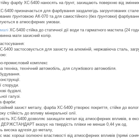
тійку фарбу ХС-5400 наносять на ґрунт, захищають поверхню від змінни
С-5400 призначається для фарбування заздалегідь загрунтованих сталев
ованих ґрунтовкою АК-070 та для самостійного (без ґрунтовки) фарбуванн
туються в атмосферних умовах.
малі
ХС-5400 стійка до статичної дії води та гарматного мастила (24 годи
овинна мати захисний колір.
застосування:
С-5400 застосовується для захисту на алюміній, нержавіюча сталь, заг
кою:
во-промисловий комплекс
а техніка, технічний автомобіль, для службового автомобіля.
будування.
онструкції.
ї споруди.
ові будівлі.
ної галузі.
а фарби:
озійний захист металу, фарба ХС-5400 утворює покриття, стійке до волог
ку стійкість до впливу мінеральної олії.
дність ХС-5400 дозволяє захищати метал від атмосферних впливів, в екс
 ДЕРЖСТАНДАРТ вказує на твердість плівки не менше 0,44 ум.од.
ь висока адгезія до металу,
 має хороші ізолюючі властивості від атмосферних впливів (прямі сонячні