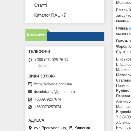
Морозос
Статті
Емаль Х
Каталог RAL K7
загрунт
експлуа
Плівка
е
емалі п
Контакти
Галузь 
Фарба Х
ґрунтов
Військо
+380 (97) 925-76-74
Військов
Віталій
Машино
Металок
Сталево
https://divada.com.ua/
Промисл
Будівель
divadafarby@gmail.com
Переваг
+380979257674
Антикор
Має висо
+380979257674
Відпові
ХС-5400
ХС емал
Емаль хс
вул.Зрошувальна, 15, Київська