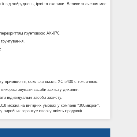
ї від забруднень, іржі та окалини. Велике значення має
 перекриттям ґрунтовкою АК-070,
 ґрунтування.
:
му приміщенні, оскільки емаль ХС-5400 є токсичною.
використовувати засоби захисту дихання.
ти індивідуальні засоби захисту.
18 можна на вигідних умовах у компанії "300мікрон".
 виробник гарантує високу якість продукції.