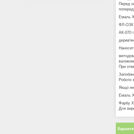
Перед н
поперед
Емаль Х
ФЛ-ОЗК 
АК-070 
дерев'ян
Наносит
методом
валиком
При отв
Запобіжн
Роботи 
Якщо не
Емаль Х
Фарбу Х
Для вир
Характ