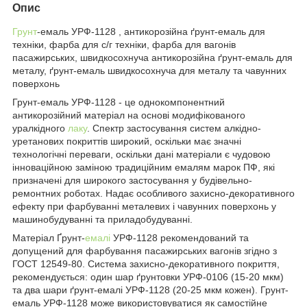
Опис
Грунт
-емаль УРФ-1128 , антикорозійна ґрунт-емаль для
техніки, фарба для с/г техніки, фарба для вагонів
пасажирських, швидкосохнуча антикорозійна ґрунт-емаль для
металу, ґрунт-емаль швидкосохнуча для металу та чавунних
поверхонь
Грунт-емаль УРФ-1128 - це однокомпонентний
антикорозійний матеріал на основі модифікованого
уралкідного
лаку
. Спектр застосування систем алкідно-
уретанових покриттів широкий, оскільки має значні
технологічні переваги, оскільки дані матеріали є чудовою
інноваційною заміною традиційним емалям марок ПФ, які
призначені для широкого застосування у будівельно-
ремонтних роботах. Надає особливого захисно-декоративного
ефекту при фарбуванні металевих і чавунних поверхонь у
машинобудуванні та приладобудуванні.
Матеріал Ґрунт-
емалі
УРФ-1128 рекомендований та
допущений для фарбування пасажирських вагонів згідно з
ГОСТ 12549-80. Система захисно-декоративного покриття,
рекомендується: один шар ґрунтовки УРФ-0106 (15-20 мкм)
та два шари ґрунт-емалі УРФ-1128 (20-25 мкм кожен). Грунт-
емаль УРФ-1128 може використовуватися як самостійне