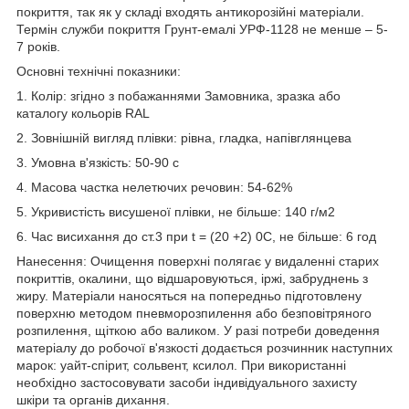
покриття, так як у складі входять антикорозійні матеріали.
Термін служби покриття Грунт-емалі УРФ-1128 не менше – 5-
7 років.
Основні технічні показники:
1. Колір: згідно з побажаннями Замовника, зразка або
каталогу кольорів RAL
2. Зовнішній вигляд плівки: рівна, гладка, напівглянцева
3. Умовна в'язкість: 50-90 с
4. Масова частка нелетючих речовин: 54-62%
5. Укривистість висушеної плівки, не більше: 140 г/м2
6. Час висихання до ст.3 при t = (20 +2) 0C, не більше: 6 год
Нанесення: Очищення поверхні полягає у видаленні старих
покриттів, окалини, що відшаровуються, іржі, забруднень з
жиру. Матеріали наносяться на попередньо підготовлену
поверхню методом пневморозпилення або безповітряного
розпилення, щіткою або валиком. У разі потреби доведення
матеріалу до робочої в'язкості додається розчинник наступних
марок: уайт-спірит, сольвент, ксилол. При використанні
необхідно застосовувати засоби індивідуального захисту
шкіри та органів дихання.