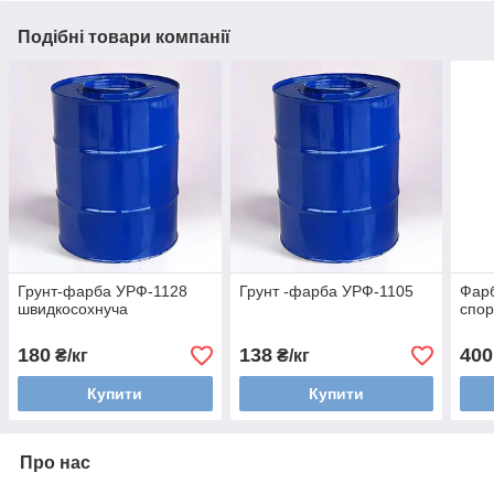
Подібні товари компанії
Грунт-фарба УРФ-1128
Грунт -фарба УРФ-1105
Фарб
швидкосохнуча
спор
180
138
400
₴/кг
₴/кг
Купити
Купити
Про нас