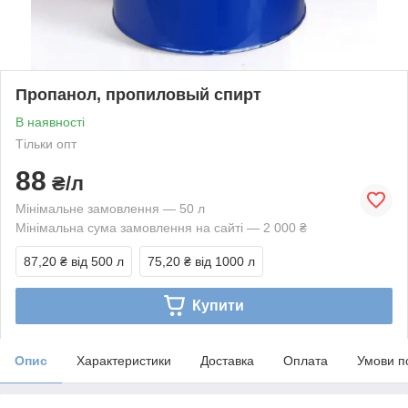
Пропанол, пропиловый спирт
В наявності
Тільки опт
88
₴/л
Мінімальне замовлення — 50 л
Мінімальна сума замовлення на сайті — 2 000 ₴
87,20 ₴
від 500 л
75,20 ₴
від 1000 л
Купити
Опис
Характеристики
Доставка
Оплата
Умови п