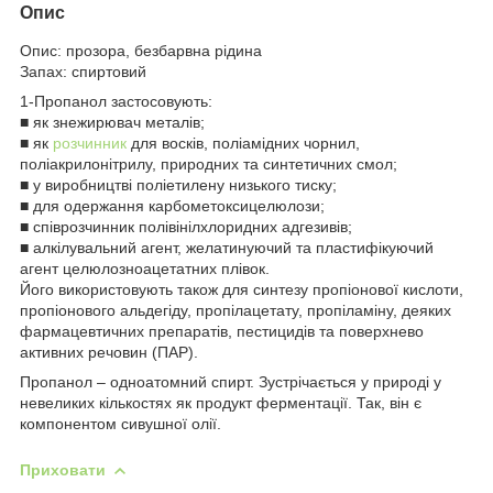
Опис
Опис: прозора, безбарвна рідина
Запах: спиртовий
1-Пропанол застосовують:
■ як знежирювач металів;
■ як
розчинник
для восків, поліамідних чорнил,
поліакрилонітрилу, природних та синтетичних смол;
■ у виробництві поліетилену низького тиску;
■ для одержання карбометоксицелюлози;
■ співрозчинник полівінілхлоридних адгезивів;
■ алкілувальний агент, желатинуючий та пластифікуючий
агент целюлозноацетатних плівок.
Його використовують також для синтезу пропіонової кислоти,
пропіонового альдегіду, пропілацетату, пропіламіну, деяких
фармацевтичних препаратів, пестицидів та поверхнево
активних речовин (ПАР).
Пропанол – одноатомний спирт. Зустрічається у природі у
невеликих кількостях як продукт ферментації. Так, він є
компонентом сивушної олії.
Приховати