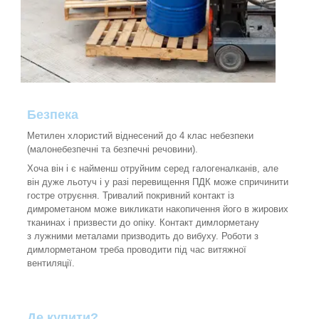
Безпека
Метилен хлористий віднесений до 4 клас небезпеки
(малонебезпечні та безпечні речовини).
Хоча він і є найменш отруйним серед галогеналканів, але
він дуже льотуч і у разі перевищення ПДК може спричинити
гостре отруєння. Тривалий покривний контакт із
димрометаном може викликати накопичення його в жирових
тканинах і призвести до опіку. Контакт димлорметану
з лужними металами призводить до вибуху. Роботи з
димлорметаном треба проводити під час витяжної
вентиляції.
Де купити?