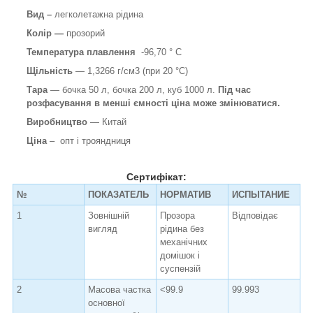
Вид –
легколетажна рідина
Колір —
прозорий
Температура плавлення
-96,70 ° C
Щільність
— 1,3266 г/см3 (при 20 °C)
Тара
— бочка 50 л, бочка 200 л, куб 1000 л.
Під час
розфасування в менші ємності ціна може змінюватися.
Виробництво
— Китай
Ціна
– опт і трояндниця
Сертифікат:
№
ПОКАЗАТЕЛЬ
НОРМАТИВ
ИСПЫТАНИЕ
1
Зовнішній
Прозора
Відповідає
вигляд
рідина без
механічних
домішок і
суспензій
2
Масова частка
<99.9
99.993
основної