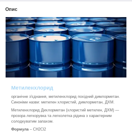
Опис
Метиленхлорид
органічне з'єднання, метиленхлорид похідний димлорметан.
Синоніми назви: метилен хлористий, димлорметан, ДХМ.
Метиленхлорид Дихлорметан (хлористий метилен, ДХМ) —
прозора легкорувка та легколетка рідина з характерним
солодкуватим запахом.
Формула
– CH
2
Cl
2