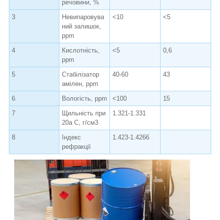
речовини, %
3
Невипаровува
<10
<5
ний залишок,
ppm
4
Кислотність,
<5
0,6
ppm
5
Стабілізатор
40-60
43
амілен, ppm
6
Вологість, ppm
<100
15
7
Щильність при
1.321-1.331
20а С, г/см3
8
Індекс
1.423-1.4266
рефракції