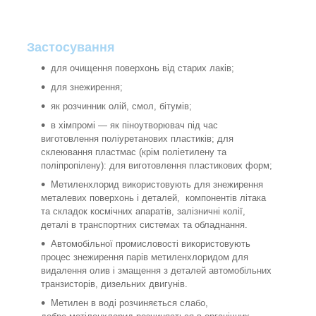
Застосування
для очищення поверхонь від старих лаків;
для знежирення;
як розчинник олій, смол, бітумів;
в хімпромі — як піноутворювач під час
виготовлення поліуретанових пластиків; для
склеювання пластмас (крім поліетилену та
поліпропілену): для виготовлення пластикових форм;
Метиленхлорид використовують для знежирення
металевих поверхонь і деталей, компонентів літака
та складок космічних апаратів, залізничні колії,
деталі в транспортних системах та обладнання.
Автомобільної промисловості використовують
процес знежирення парів метиленхлоридом для
видалення олив і змащення з деталей автомобільних
транзисторів, дизельних двигунів.
Метилен в воді розчиняється слабо,