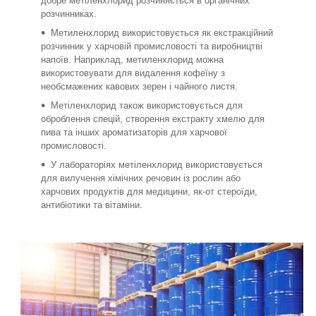
добре метіленхлорид розчиняється в органічних
розчинниках.
Метиленхлорид використовується як екстракційний
розчинник у харчовій промисловості та виробництві
напоїв. Наприклад, метиленхлорид можна
використовувати для видалення кофеїну з
необсмажених кавових зерен і чайного листя.
Метіленхлорид також використовується для
оброблення спецій, створення екстракту хмелю для
пива та інших ароматизаторів для харчової
промисловості.
У лабораторіях метіленхлорид використовується
для вилучення хімічних речовин із рослин або
харчових продуктів для медицини, як-от стероїди,
антибіотики та вітаміни.