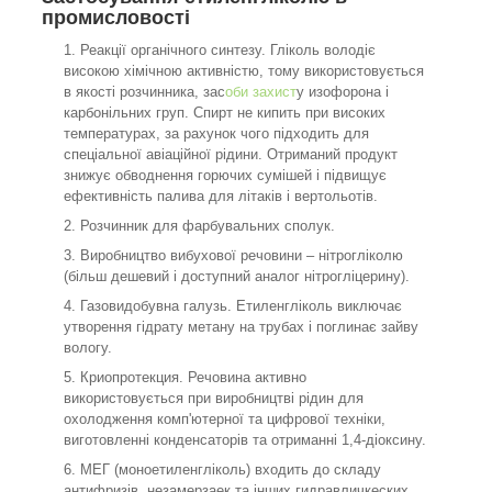
промисловості
Реакції органічного синтезу. Гліколь володіє
високою хімічною активністю, тому використовується
в якості розчинника, зас
оби захист
у изофорона і
карбонільних груп. Спирт не кипить при високих
температурах, за рахунок чого підходить для
спеціальної авіаційної рідини. Отриманий продукт
знижує обводнення горючих сумішей і підвищує
ефективність палива для літаків і вертольотів.
Розчинник для фарбувальних сполук.
Виробництво вибухової речовини – нітрогліколю
(більш дешевий і доступний аналог нітрогліцерину).
Газовидобувна галузь. Етиленгліколь виключає
утворення гідрату метану на трубах і поглинає зайву
вологу.
Криопротекция. Речовина активно
використовується при виробництві рідин для
охолодження комп'ютерної та цифрової техніки,
виготовленні конденсаторів та отриманні 1,4-діоксину.
МЕГ (моноетиленгліколь) входить до складу
антифризів, незамерзаек та інших гидравличкеских