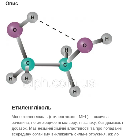
Опис
Етиленгліколь
Моноетиленгліколь (етиленгліколь, МЕГ) - токсична
речовина, не имеющиее ні кольору, ні запаху, без домішок і
добавок. Має незмінні хімічні властивості та про попаданні
всередину організму викликають сильне отруєння, аж ло