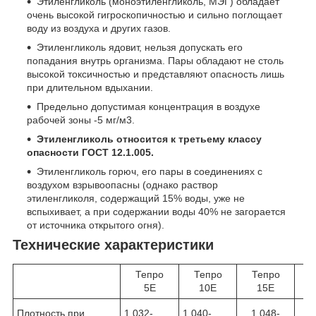
Этиленгликоль (моноэтиленгликоль, МЭГ) обладает
очень высокой гигроскопичностью и сильно поглощает
воду из воздуха и других газов.
Этиленгликоль ядовит, нельзя допускать его
попадания внутрь организма. Пары обладают не столь
высокой токсичностью и представляют опасность лишь
при длительном вдыхании.
Предельно допустимая концентрация в воздухе
рабочей зоны -5 мг/м3.
Этиленгликоль относится к третьему классу
опасности ГОСТ 12.1.005.
Этиленгликоль горюч, его пары в соединениях с
воздухом взрывоопасны (однако раствор
этиленгликоля, содержащий 15% воды, уже не
вспыхивает, а при содержании воды 40% не загорается
от источника открытого огня).
Технические характеристики
Тепро
Тепро
Тепро
Т
5Е
10Е
15Е
Плотность при
1,032-
1,040-
1,048-
1