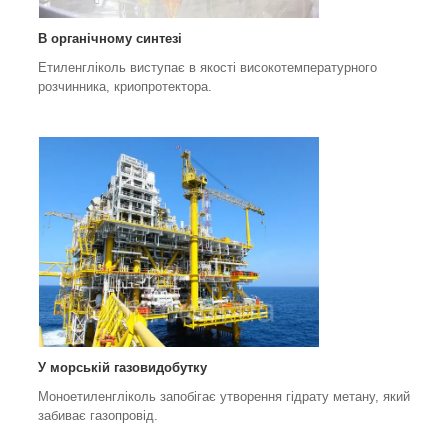
В органічному синтезі
Етиленгліколь виступає в якості високотемпературного
розчинника, криопротектора.
У морській газовидобутку
Моноетиленгліколь запобігає утворення гідрату метану, який
забиває газопровід.