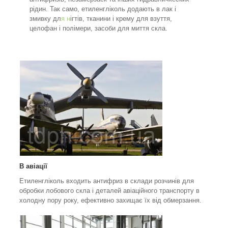
рідин. Так само, етиленгліколь додають в лак і
змивку дл
я н
ігтів, тканини і крему для взуття,
целофан і полімери, засоби для миття скла.
В авіації
Етиленгліколь входить антифриз в склади розчинів для
обробки лобового скла і деталей авіаційного транспорту в
холодну пору року, ефективно захищає їх від обмерзання.