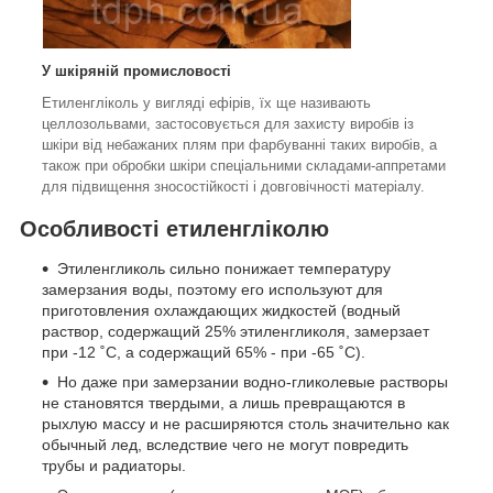
У шкіряній промисловості
Етиленгліколь у вигляді ефірів, їх ще називають
целлозольвами, застосовується для захисту виробів із
шкіри від небажаних плям при фарбуванні таких виробів, а
також при обробки шкіри спеціальними складами-аппретами
для підвищення зносостійкості і довговічності матеріалу.
Особливості етиленгліколю
Этиленгликоль сильно понижает температуру
замерзания воды, поэтому его используют для
приготовления охлаждающих жидкостей (водный
раствор, содержащий 25% этиленгликоля, замерзает
при -12 ˚С, а содержащий 65% - при -65 ˚С).
Но даже при замерзании водно-гликолевые растворы
не становятся твердыми, а лишь превращаются в
рыхлую массу и не расширяются столь значительно как
обычный лед, вследствие чего не могут повредить
трубы и радиаторы.