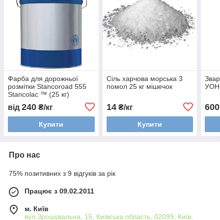
Фарба для дорожньої
Сіль харчова морська 3
Звар
розмітки Stancoroad 555
помол 25 кг мішечок
УОНИ
Stancolac ™ (25 кг)
240
14
600
від
₴/кг
₴/кг
Купити
Купити
Про нас
75% позитивних з 9 відгуків за рік
Працює з 09.02.2011
м. Київ
вул.Зрошувальна, 15, Київська область, 02099, Київ,