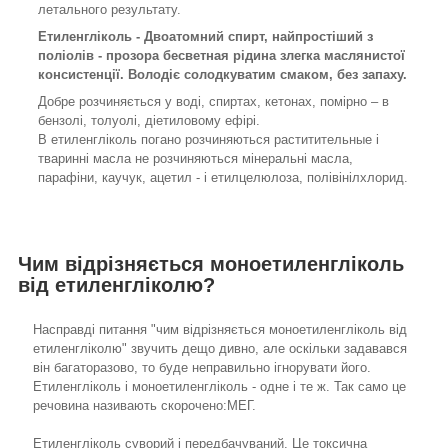
летального результату.
Етиленгліколь - Двоатомний спирт, найпростіший з
поліолів - прозора бесветная рідина злегка маслянистої
консистенції. Володіє солодкуватим смаком, без запаху.
Добре розчиняється у воді, спиртах, кетонах, помірно – в
бензолі, толуолі, діетиловому ефірі.
В етиленгліколь погано розчиняються раститительные і
тваринні масла не розчиняються мінеральні масла,
парафіни, каучук, ацетил - і етилцелюлоза, полівінілхлорид.
Чим відрізняється моноетиленгліколь
від етиленгліколю?
Насправді питання "чим відрізняється моноетиленгліколь від
етиленгліколю" звучить дещо дивно, але оскільки задавався
він багаторазово, то буде неправильно ігнорувати його.
Етиленгліколь і моноетиленгліколь - одне і те ж. Так само це
речовина називають скорочено:МЕГ.
Етиленгліколь суворий і передбачуваний. Це токсична