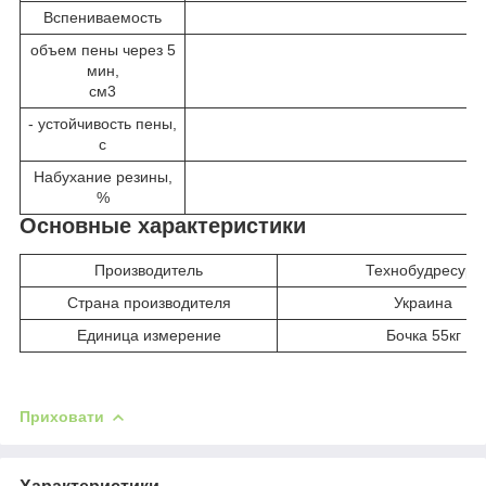
Вспениваемость
объем пены через 5
мин,
см
3
- устойчивость пены,
с
Набухание резины,
%
Основные характеристики
Производитель
Технобудресурс
Страна производителя
Украина
Единица измерение
Бочка 55кг
Приховати