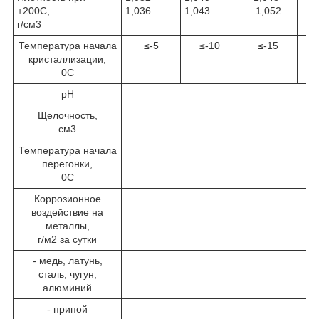
+20
0
С,
1,036
1,043
1,052
1
г/см
3
Температура начала
≤-5
≤-10
≤-15
кристаллизации,
0
С
рН
Щелочность,
см
3
Температура начала
перегонки,
0
С
Коррозионное
воздействие на
металлы,
г/м
2
за сутки
- медь, латунь,
сталь, чугун,
алюминий
- припой