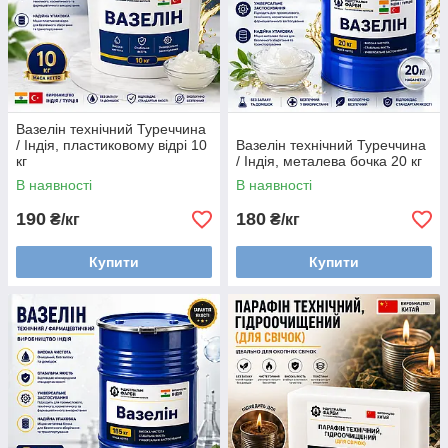
Вазелін технічний Туреччина
/ Індія, пластиковому відрі 10
Вазелін технічний Туреччина
кг
/ Індія, металева бочка 20 кг
В наявності
В наявності
190
180
₴/кг
₴/кг
Купити
Купити