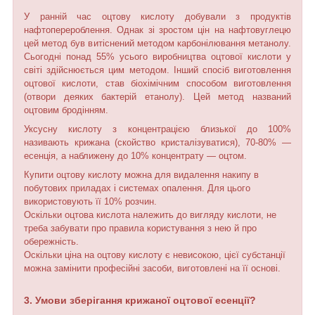
У ранній час оцтову кислоту добували з продуктів
нафтоперероблення. Однак зі зростом цін на нафтовуглецю
цей метод був витіснений методом карбонілювання метанолу.
Сьогодні понад 55% усього виробництва оцтової кислоти у
світі здійснюється цим методом. Інший спосіб виготовлення
оцтової кислоти, став біохімічним способом виготовлення
(отвори деяких бактерій етанолу). Цей метод названий
оцтовим бродінням.
Уксусну кислоту з концентрацією близької до 100%
називають крижана (скойство кристалізуватися), 70-80% —
есенція, а наближену до 10% концентрату — оцтом.
Купити оцтову кислоту можна для видалення накипу в
побутових приладах і системах опалення. Для цього
використовують її 10% розчин.
Оскільки оцтова кислота належить до вигляду кислоти, не
треба забувати про правила користування з нею й про
обережність.
Оскільки ціна на оцтову кислоту є невисокою, цієї субстанції
можна замінити професійні засоби, виготовлені на її основі.
3. Умови зберігання крижаної оцтової
есенції
?