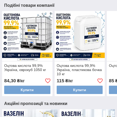
Подібні товари компанії
Оцтова кислота 99,9%
Оцтова кислота 99,9%
Оцто
Україна, єврокуб 1050 кг
Україна, пластикова бочка
10 кг
84,30
115
85
₴/кг
₴/кг
₴
Купити
Купити
Акційні пропозиції та новинки