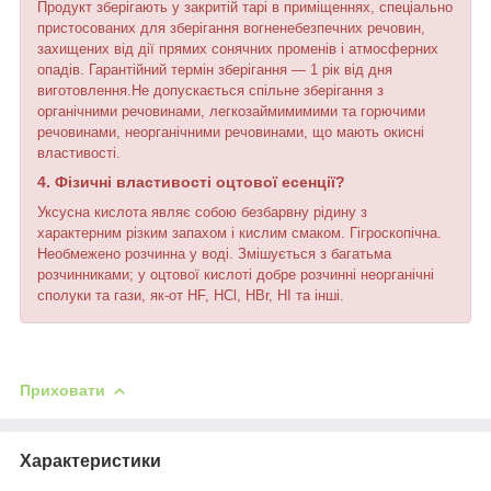
Продукт зберігають у закритій тарі в приміщеннях, спеціально
пристосованих для зберігання вогненебезпечних речовин,
захищених від дії прямих сонячних променів і атмосферних
опадів. Гарантійний термін зберігання — 1 рік від дня
виготовлення.Не допускається спільне зберігання з
органічними речовинами, легкозаймимимими та горючими
речовинами, неорганічними речовинами, що мають окисні
властивості.
4. Фізичні властивості оцтової
есенції
?
Уксусна кислота являє собою безбарвну рідину з
характерним різким запахом і кислим смаком. Гігроскопічна.
Необмежено розчинна у воді. Змішується з багатьма
розчинниками; у оцтової кислоті добре розчинні неорганічні
сполуки та гази, як-от HF, HCl, HBr, HI та інші.
Приховати
Характеристики