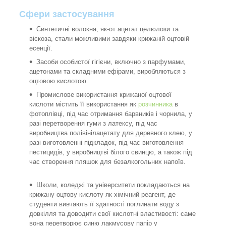
Сфери застосування
Синтетичні волокна, як-от ацетат целюлози та
віскоза, стали можливими завдяки крижаній оцтовій
есенції.
Засоби особистої гігієни, включно з парфумами,
ацетонами та складними ефірами, виробляються з
оцтовою кислотою.
Промислове використання крижаної оцтової
кислоти містить її використання як
розчинника
в
фотоплівці, під час отримання барвників і чорнила, у
разі перетворення гуми з латексу, під час
виробництва полівінілацетату для деревного клею, у
разі виготовленні підкладок, під час виготовлення
пестицидів, у виробництві білого свинцю, а також під
час створення пляшок для безалкогольних напоїв.
Школи, коледжі та університети покладаються на
крижану оцтову кислоту як хімічний реагент, де
студенти вивчають її здатності поглинати воду з
довкілля та доводити свої кислотні властивості: саме
вона перетворює синю лакмусову папір у