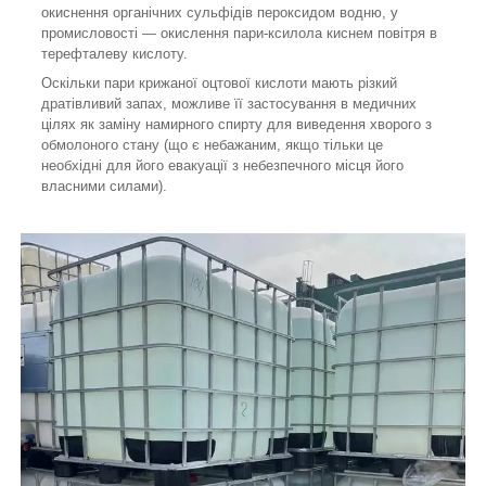
окиснення органічних сульфідів пероксидом водню, у
промисловості — окислення пари-ксилола киснем повітря в
терефталеву кислоту.
Оскільки пари крижаної оцтової кислоти мають різкий
дратівливий запах, можливе її застосування в медичних
цілях як заміну намирного спирту для виведення хворого з
обмолоного стану (що є небажаним, якщо тільки це
необхідні для його евакуації з небезпечного місця його
власними силами).