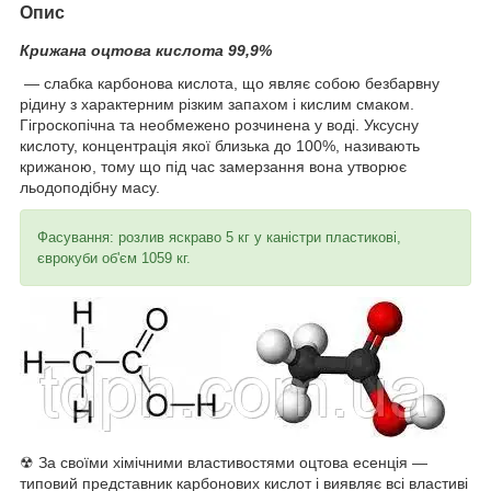
Опис
Крижана оцтова кислота 99
,9%
— слабка карбонова кислота, що являє собою безбарвну
рідину з характерним різким запахом і кислим смаком.
Гігроскопічна та необмежено розчинена у воді. Уксусну
кислоту, концентрація якої близька до 100%, називають
крижаною, тому що під час замерзання вона утворює
льодоподібну масу.
Фасування: розлив яскраво 5 кг у каністри пластикові,
єврокуби об'єм 1059 кг.
☢ За своїми хімічними властивостями оцтова есенція —
типовий представник карбонових кислот і виявляє всі властиві