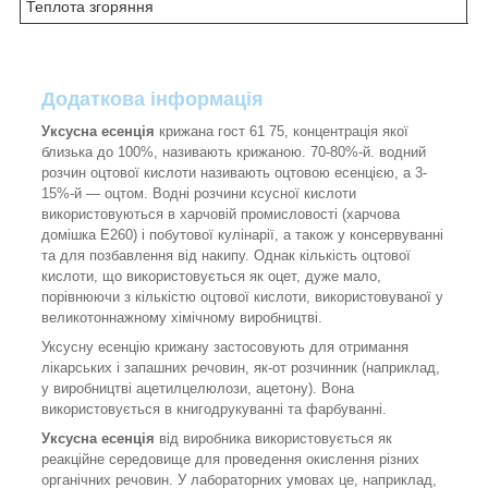
Теплота згоряння
м
Додаткова інформація
Уксусна есенція
крижана гост 61 75, концентрація якої
близька до 100%, називають крижаною. 70-80%-й. водний
розчин оцтової кислоти називають оцтовою есенцією, а 3-
15%-й — оцтом. Водні розчини ксусної кислоти
використовуються в харчовій промисловості (харчова
домішка E260) і побутової кулінарії, а також у консервуванні
та для позбавлення від накипу. Однак кількість оцтової
кислоти, що використовується як оцет, дуже мало,
порівнюючи з кількістю оцтової кислоти, використовуваної у
великотоннажному хімічному виробництві.
Уксусну есенцію крижану застосовують для отримання
лікарських і запашних речовин, як-от розчинник (наприклад,
у виробництві ацетилцелюлози, ацетону). Вона
використовується в книгодрукуванні та фарбуванні.
Уксусна есенція
від виробника використовується як
реакційне середовище для проведення окислення різних
органічних речовин. У лабораторних умовах це, наприклад,