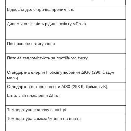
Відносна діелектрична проникність
6,
°C
Динамічна в'язкість рідин і газів (у мПа·с)
1,
°C
(+
Поверхневе натягування
2
(+
Питома тепломісткість за постійного тиску
2,
(+
Стандартна енергія Гіббсів утворення ΔfG0 (298 К, кДж/
−3
моль)
Стандартна ентропія освіти ΔfS0 (298 К, Дж/моль·K)
15
Ентальпія плавлення ΔHпл
11
м
Температура спалаху в повітрі
+
Температура самозаймання на повітрі
4
87