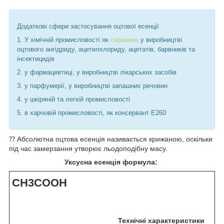
Додаткові сфери застосування оцтової есенції
1. У хімічній промисловості як
сировина
у виробництві
оцтового ангідриду, ацетилхлориду, ацетатів, барвників та
інсектицидів
2. у фармацевтиці, у виробництві лікарських засобів
3. у парфумерії, у виробництві запашних речовин
4. у шкіряній та легкій промисловості
5. в харчовій промисловості, як консервант Е260
⁇ Абсолютна оцтова есенція називається крижаною, оскільки
під час замерзання утворює льодоподібну масу.
Уксусна есенція формула:
CH
3
COOH
Технічні характеристики