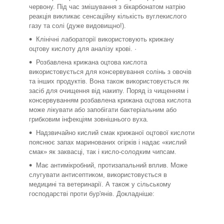
червону. Під час змішування з бікарбонатом натрію
реакція викликає сенсаційну кількість вуглекислого
газу та солі (дуже видовищно!).
Клінічні лабораторії використовують крижану
оцтову кислоту для аналізу крові. ·
Розбавлена крижана оцтова кислота
використовується для консервування солінь з овочів
та інших продуктів. Вона також використовується як
засіб для очищення від накипу. Поряд із чищенням і
консервуванням розбавлена крижана оцтова кислота
може лікувати або запобігати бактеріальним або
грибковим інфекціям зовнішнього вуха.
Надзвичайно кислий смак крижаної оцтової кислоти
пояснює запах маринованих огірків і надає «кислий
смак» як заквасці, так і кисло-солодким чипсам.
Має антимікробний, протизапальний вплив. Може
слугувати антисептиком, використовується в
медицині та ветеринарії. А також у сільському
господарстві проти бур'янів. Докладніше: