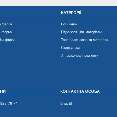
КАТЕГОРІЇ
а фарба
Розчинник
а фарба
Гідроізоляційні матеріали
йка фарба
Тара пластикова та металева
Склокульки
Антиожеледні реагенти
 925-76-74
Віталій