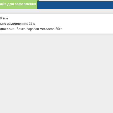
ція для замовлення
0 ₴/кг
льне замовлення:
25 кг
упаковки:
Бочка-барабан металева 50кг.