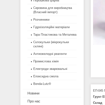
Порошкова фарба
Сировина для виробництва
(Власний імпорт)
Розчинники
Гідроізоляційні матеріали
Тара Пластикова та Металева
Склокульки (мікрокульки
скляні)
Антиожеледні реагенти
Промислова хімія
Електроди зварювальні
Епоксидна смола
Benda-Lutz®
ЕП-045 
Новини
Грунт Е
Про нас
Склад