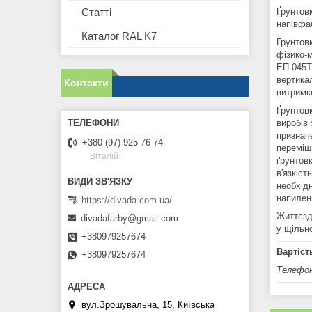
Ґрунтов
Статті
напівфа
Каталог RAL K7
Грунтовк
фізико-
ЕП-045Т
вертика
Контакти
витримк
Ґрунтов
виробів 
признач
+380 (97) 925-76-74
переміш
Віталій
ґрунтов
в'язкіст
необхід
напилен
https://divada.com.ua/
Життєзда
divadafarby@gmail.com
у щільно
+380979257674
Вартіст
+380979257674
Телефон
вул.Зрошувальна, 15, Київська