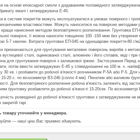
ки на основі епоксидної смоли з додаванням поліамідного затверджувач
брикату емалі і затверджувача Е-45.
и в системі покриттів можуть експлуатуватися в умовах помірного і троп
механічними властивостями. Можуть наноситися на поверхню методами р
 краще нанесення методом безповітряного розпилювання. Грунтовка ЕП-0
льної поверхні, її можна наносити товщиною 100 -150 мкм без утворення
ою 5-7 хвилин. Витрата грунтовки ЕП-045 на одношарове покриття-80 г/м2
ки призначаються для грунтування металевих поверхонь виробів з метою 
з вуглецевої сталі, оцинкованої сталі, алюмінію і його сплавів, міді і п
ена для грунтування поверхні з залишкової іржею. Застосування Перед 
ати, потім ввести затверджувач Е-45 у співвідношенні на 100 м. ч. напі
ку 30 хв. і розбавити до робочої в'язкості розчинником Р-5А або Р-5. Д
ь 15-20 с. по віскозиметрі В3-246 (сопло 4 мм). Пензлем або валиком ґру
ності. Для безповітряного розпилення робоча в'язкість залежить від зас
ням ґрунтовку розбавляти до робочої в'язкості 15-20сек. По віскозиметрі
тність розведеної до робочої в'язкості грунтовки з затверджувачем не м
 закритій тарі.
ь товару уточнюйте у менеджера.
уйте — наші ціни Вас приємно здивують.