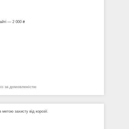
айті — 2 000 ₴
нів
за домовленістю
метою захисту від корозії.