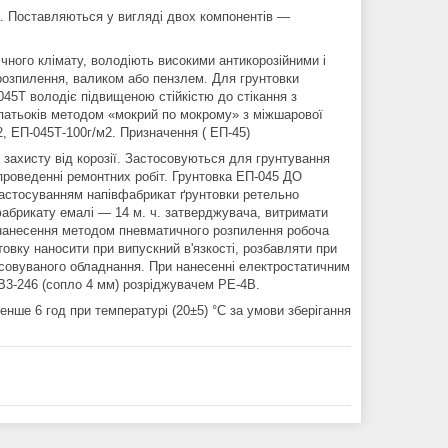
а. Поставляються у вигляді двох компонентів —
ічного клімату, володіють високими антикорозійними і
озпилення, валиком або пензлем. Для грунтовки
45Т володіє підвищеною стійкістю до стікання з
 патьоків методом «мокрий по мокрому» з міжшарової
, ЕП-045Т-100г/м2. Призначення ( ЕП-45)
захисту від корозії. Застосовуються для грунтування
ри проведенні ремонтних робіт. Грунтовка ЕП-045 ДО
застосуванням напівфабрикат ґрунтовки ретельно
вфабрикату емалі — 14 м. ч. затверджувача, витримати
ля нанесення методом пневматичного розпилення робоча
нтовку наносити при випускний в'язкості, розбавляти при
тосовуваного обладнання. При нанесенні електростатичним
 В3-246 (сопло 4 мм) розріджувачем РЕ-4В.
енше 6 год при температурі (20±5) °С за умови зберігання