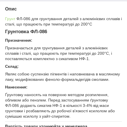
Опис
Грунт
ФЛ-086 для грунтування деталей з алюмінієвих сплавів і
сталі, що працюють при температурі до 200°С
Грунтовка ФЛ-086
Призначення:
Призначається для грунтування деталей з алюмінієвих
сплавів і сталі, що працюють при температурі до 200°С, і
поставляється комплектно з сикативом НФ-1.
Склад:
Являє собою суспензію пігментів і наповнювача в масляному
лаку, модифікованих феноло-формальдегідів смолами.
Нанесення:
Ґрунтовку наносять на поверхню методом розпилення,
обливом або пензлем. Перед застосуванням ґрунтовку
ФЛ-086 додають сикатив НФ-1 в кількості 3-4% від маси
грунтовки і розбавляють до робочої в'язкості ксилолом або
сумішшю ксилолу з уайт-спиритом.
Вартість товару уточнюйте у менеджера.