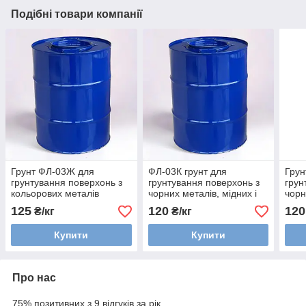
Подібні товари компанії
Грунт ФЛ-03Ж для
ФЛ-03К грунт для
Грун
грунтування поверхонь з
грунтування поверхонь з
грун
кольорових металів
чорних металів, мідних і
чорн
титанових сплавів
тита
125
120
120
₴/кг
₴/кг
Купити
Купити
Про нас
75% позитивних з 9 відгуків за рік