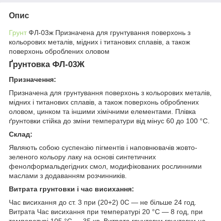
Опис
Грунт
ФЛ-03ж Призначена для грунтування поверхонь з
кольорових металів, мідних і титанових сплавів, а також
поверхонь оброблених оловом
Ґрунтовка ФЛ-03Ж
Призначення:
Призначена для грунтування поверхонь з кольорових металів,
мідних і титанових сплавів, а також поверхонь оброблених
оловом, цинком та іншими хімічними елементами. Плівка
ґрунтовки стійка до зміни температури від мінус 60 до 100 °С.
Склад:
Являють собою суспензію пігментів і наповнювачів жовто-
зеленого кольору лаку на основі синтетичних
фенолформальдегідних смол, модифікованих рослинними
маслами з додаванням розчинників.
Витрата грунтовки і час висихання:
Час висихання до ст. 3 при (20+2) 0С — не більше 24 год.
Витрата Час висихання при температурі 20 °С — 8 год, при
температурі 105 °С — 35 хв. Витрата грунтовки грунтовки на