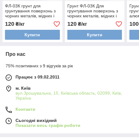
ФЛ-03К грунт для
Грунт ФЛ-03К Для
Грун
грунтування поверхонь з
грунтування поверхонь з
грун
чорних металів, мідних і
чорних металів, мідних і
алюм
титанових сплавів
титанових сплавів
120
120
100
₴/кг
₴/кг
Купити
Купити
Про нас
75% позитивних з 9 відгуків за рік
Працює з 09.02.2011
м. Київ
вул.Зрошувальна, 15, Київська область, 02099, Київ,
Україна
Контакти
Сьогодні вихідний
Показати весь графік роботи