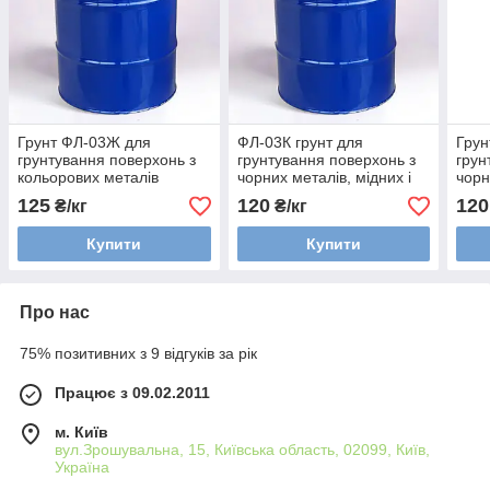
Грунт ФЛ-03Ж для
ФЛ-03К грунт для
Грун
грунтування поверхонь з
грунтування поверхонь з
грун
кольорових металів
чорних металів, мідних і
чорн
титанових сплавів
тита
125
120
120
₴/кг
₴/кг
Купити
Купити
Про нас
75% позитивних з 9 відгуків за рік
Працює з 09.02.2011
м. Київ
вул.Зрошувальна, 15, Київська область, 02099, Київ,
Україна