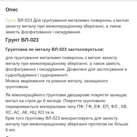
Опис
Грунт
ВЛ-023 Для грунтування металевих поверхонь з метою
захисту металу при межопераціоному зберіганні, а також
замість фосфатування і оксидування.
Грунт ВЛ-023
Грунтовка по металу ВЛ-023 застосовується:
для грунтування металевих поверхонь з метою захисту
металу при межопераціоному зберіганні, а також замість
фосфатування і оксидування. Дозволені для застосування в
суднобудуванні і судноремонті.
Можна зварювання та різання металу, захищеного
грунтовкою.
Як міжопераційного ґрунтовки двошарове покриття захищає
метал на строк до 6 місяців. Покриття грунтовкою
перекриваються матеріалами типу ПФ, ГФ, ЕФ, ЕП, ФЛ., ХВ,
ХС, АС, АК, НЦ, КО та ін
Крім того ґрунтовку ВЛ-023 використовують для захисту
металу при межопераціоному зберіганні протягом не більше
6 міс.