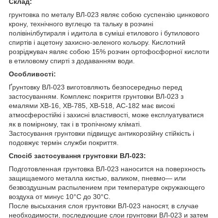
Склад:
грунтовка по металу ВЛ-023 являє собою суспензію цинкового
крону, технічного вуглецю та тальку в розчині
полівінілбутираля і идитола в суміші етилового і бутилового
спиртів і ацетону захисно-зеленого кольору. Кислотний
розріджувач являє собою 15% розчин ортофосфорної кислоти
в етиловому спирті з додаванням води.
Особливості:
Ґрунтовку ВЛ-023 виготовляють безпосередньо перед
застосуванням. Комплекс покриття грунтовки ВЛ-023 з
емалями ХВ-16, ХВ-785, ХВ-518, АС-182 має високі
атмосферостійкі і захисні властивості, може експлуатуватися
як в помірному, так і в тропічному кліматі.
Застосування грунтовки підвищує антикорозійну стійкість і
подовжує термін служби покриття.
Спосіб застосування грунтовки ВЛ-023:
Подготовленная грунтовка ВЛ-023 наносится на поверхность
защищаемого металла кистью, валиком, пневмо— или
безвоздушным распылением при температуре окружающего
воздуха от минус 10°С до 30°С.
После высыхания слоя грунтовки ВЛ-023 наносят, в случае
необходимости, последующие слои грунтовки ВЛ-023 и затем