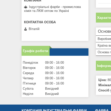
Індустріальні фарби - промислова
хімія та ЛКМ оптом по Україні
Характ
Віталій
Основ
Виробни
Країна в
Графік роботи
Основа г
Понеділок
09:00
16:00
Інформа
Вівторок
09:00
16:00
Середа
09:00
16:00
Четвер
09:00
16:00
Ціна:
80
Пʼятниця
09:00
16:00
Мініма
Субота
Вихідний
Спосіб 
Неділя
Вихідний
КОМПАНІЯ ІНДУСТРІАЛЬНІ ФАРБИ
ФАРБА