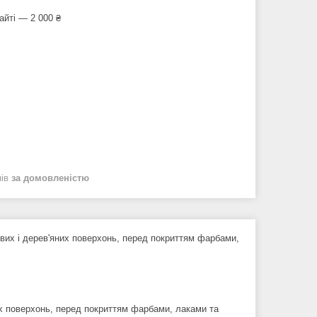
айті — 2 000 ₴
нів
за домовленістю
евих і дерев'яних поверхонь, перед покриттям фарбами,
их поверхонь, перед покриттям фарбами, лаками та