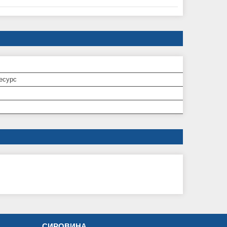
есурс
СИРОВИНА