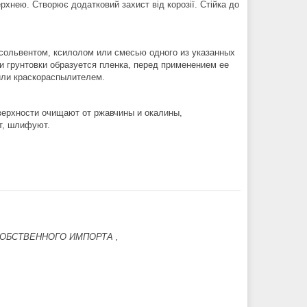
хнею. Створює додатковий захист від корозії. Стійка до
сольвентом, ксилолом или смесью одного из указанных
и грунтовки образуется пленка, перед применением ее
или краскораспылителем.
ерхности очищают от ржавчины и окалины,
т, шлифуют.
ОБСТВЕННОГО ИМПОРТА ,