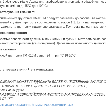
. Забезпечує міцне з'єднання лакофарбових матеріалів з офарблює повер
урних змін (від -45°С до +100°С).
астосування ПФ-010 М:
рименением грунтовку ПФ-010М следует разбавить до рабочей вязкости 
ителей с уайт-спиритом в соотношении по массе 1:1. Если на поверхност
 удалить, а грунтовку тщательно размешать. Грунтовку наносят кистью 
вка поверхности:
аемые поверхности должны быть чистыми и сухими. Металлические пов
ивают растворителем (уайт-спиритом). Деревянные поверхности циклюю
высыхания:
слой грунтовки ПФ-010М сушат 24 ч при t°C 18-20°С.
ть товара уточняйте у менеджера.
КОМПАНИЯ МОЖЕТ ПРЕДЛОЖИТЬ БОЛЕЕ КАЧЕСТВЕННЫЙ АНАЛОГ С
 ОТЛИЧАЕТСЯ БОЛЕЕ ДЛИТЕЛЬНЫМ СРОКОМ ЗАЩИТЫ ,
ШИМ РАСХОДОМ ,
ИФИЦИРОВАН ЕВРОПЕЙСКИМИ ИНСТИТУТАМИ ПРОВЕРКИ КАЧЕСТВА
 ОТ 1КГ.
 АНТИКОРРОЗИОННЫЙ БЫСТРОСОХНУЩИЙ 323