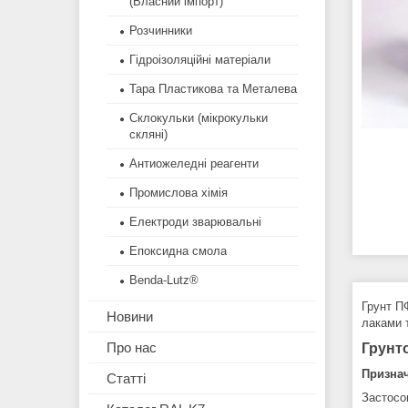
(Власний імпорт)
Розчинники
Гідроізоляційні матеріали
Тара Пластикова та Металева
Склокульки (мікрокульки
скляні)
Антиожеледні реагенти
Промислова хімія
Електроди зварювальні
Епоксидна смола
Benda-Lutz®
Грунт П
Новини
лаками 
Про нас
Грунт
Призна
Статті
Застосо