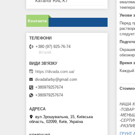
Каталог RAL K7
емалями
температ
Умови з
Контакти
Перед п
раствор
следует
Подгото
+380 (97) 925-76-74
Окрашив
Віталій
обезжир
Время 
Каждый 
https://divada.com.ua/
divadafarby@gmail.com
+380979257674
Стоимос
+380979257674
НАША 
-ТОВАР
-МЕНЬ
вул.Зрошувальна, 15, Київська
-СЕРТ
область, 02099, Київ, Україна
-РАЗЛИВ
ГРУНТ