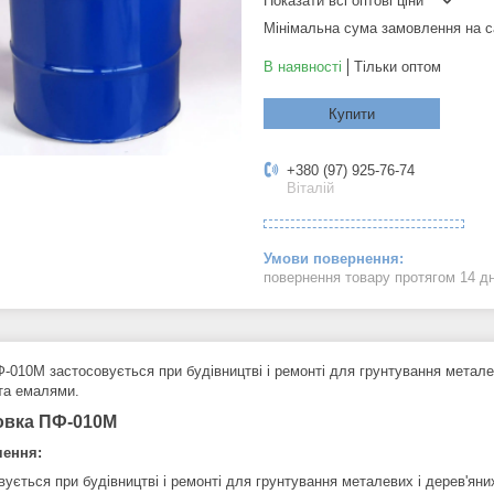
Показати всі оптові ціни
Мінімальна сума замовлення на с
В наявності
Тільки оптом
Купити
+380 (97) 925-76-74
Віталій
повернення товару протягом 14 д
Ф-010М застосовується при будівництві і ремонті для грунтування метал
та емалями.
овка ПФ-010М
чення:
вується при будівництві і ремонті для грунтування металевих і дерев'ян