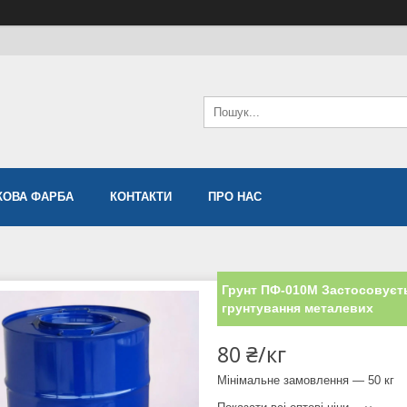
ОВА ФАРБА
КОНТАКТИ
ПРО НАС
Грунт ПФ-010М Застосовуєть
грунтування металевих
80 ₴/кг
Мінімальне замовлення — 50 кг