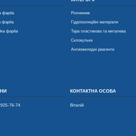
а фарба
Розчинник
а фарба
Гідроізоляційні матеріали
йка фарба
Тара пластикова та металева
Склокульки
Антиожеледні реагенти
 925-76-74
Віталій