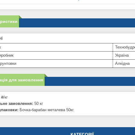
еристики
ні
к
Технобудр
иробник
Україна
рунтовки
Алкідна
ція для замовлення
 ₴/кг
льне замовлення:
50 кг
упаковки:
Бочка-барабан металева 50кг.
КАТЕГОРІЇ