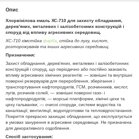
Опис
Хлорвінілова емаль ХС-710 для захисту обладнання,
дерев'яних, металевих і залізобетонних конструкцій і
споруд від впливу агресивних середовищ.
ХС-710 хімстійка
фарба
, стійка до лугу, кислот,
розторожувачів та інших агресивних середовищ.
Призначення:
Захист обладнання, дерев'яних, металевих і залізобетонних
конструкцій і споруд, що періодично або постійно зазнають
впливу агресивних хімічних реагентів: — зовнішні та внутрішні
поверхні резервуарів для перероблення, зберігання і
транспортування нафтопродуктів, ГСМ, розчинників, кислот,
лугів, розчинів солей; — зовнішні поверхні газо- і
нафтопродродуктів; — морські платформи, хімічні цехи та
цеху гальваніки; — очисні споруди, системи водостіка та
каналізації; вентиляції, водопідготовки та тепловідпостачання.
Покриття прекрасно захищає обладнання, що експлуатується
в умовах занурення в агресивне середовище. Не призначена
для декоративного оздоблення.
Спосіб застосування: