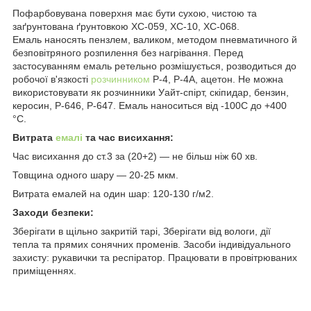
Пофарбовувана поверхня має бути сухою, чистою та
заґрунтована ґрунтовкою ХС-059, ХС-10, ХС-068.
Емаль наносять пензлем, валиком, методом пневматичного й
безповітряного розпилення без нагрівання. Перед
застосуванням емаль ретельно розмішується, розводиться до
робочої в'язкості
розчинником
Р-4, Р-4А, ацетон. Не можна
використовувати як розчинники Уайт-спірт, скіпидар, бензин,
керосин, Р-646, Р-647. Емаль наноситься від -100С до +400
°C.
Витрата
емалі
та час висихання:
Час висихання до ст.3 за (20+2) — не більш ніж 60 хв.
Товщина одного шару — 20-25 мкм.
Витрата емалей на один шар: 120-130 г/м2.
Заходи безпеки:
Зберігати в щільно закритій тарі, Зберігати від вологи, дії
тепла та прямих сонячних променів. Засоби індивідуального
захисту: рукавички та респіратор. Працювати в провітрюваних
приміщеннях.