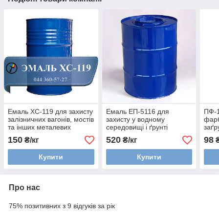
Емаль ХС-119 для захисту
Емаль ЕП-5116 для
ПФ-
залізничних вагонів, мостів
захисту у водному
фарб
та інших металевих
середовищі і ґрунті
заґр
конструкцій
сталевих і залізобетонних
пове
150
520
98
₴/кг
₴/кг
₴
конструкцій, градирень.
Купити
Купити
Про нас
75% позитивних з 9 відгуків за рік