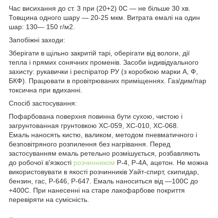
Час висихання до ст. 3 при (20+2) 0С — не більше 30 хв.
Товщина одного шару — 20-25 мкм. Витрата емалі на один
шар: 130— 150 г/м2.
Запобіжні заходи:
Зберігати в щільно закритій тарі, оберігати від вологи, дії
тепла і прямих сонячних променів. Засоби індивідуального
захисту: рукавички і респіратор РУ (з коробкою марки А, Ф,
БКФ). Працювати в провітрюваних приміщеннях. Газ/дим/пар
токсична при вдиханні.
Спосіб застосування:
Пофарбована поверхня повинна бути сухою, чистою і
загрунтованная грунтовкою ХС-059, ХС-010, ХС-068.
Емаль наносять кистю, валиком, методом пневматичного і
безповітряного розпилення без нагрівання. Перед
застосуванням емаль ретельно розмішується, розбавляють
до робочої в'язкості
розчинником
Р-4, Р-4А, ацетон. Не можна
використовувати в якості розчинників Уайт-спирт, скипидар,
бензин, гас, Р-646, Р-647. Емаль наноситься від —100С до
+400С. При нанесенні на старе лакофарбове покриття
перевіряти на сумісність.