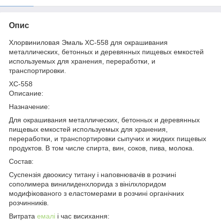
Опис
Хлорвиниловая Эмаль ХС-558 для окрашивания
металлических, бетонных и деревянных пищевых емкостей
используемых для хранения, переработки, и
транспортировки.
ХС-558
Описание:
Назначение:
Для окрашивания металлических, бетонных и деревянных
пищевых емкостей используемых для хранения,
переработки, и транспортировки сыпучих и жидких пищевых
продуктов. В том числе спирта, вин, соков, пива, молока.
Состав:
Суспензія двоокису титану і наповнювачів в розчині
сополимера винилиденхлорида з вінілхлоридом
модифікованого з еластомерами в розчині органічних
розчинників.
Витрата
емалі
і час висихання: