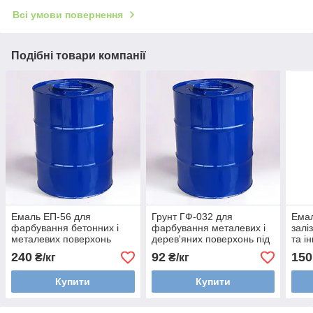
Всі умови повернення
Подібні товари компанії
Емаль ЕП-56 для
Грунт ГФ-032 для
Емал
фарбування бетонних і
фарбування металевих і
залі
металевих поверхонь
дерев'яних поверхонь під
та і
покриття
конс
240
92
150
₴/кг
₴/кг
Купити
Купити