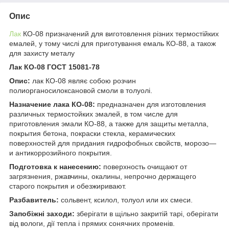
Опис
Лак
КО-08 призначений для виготовлення різних термостійких
емалей, у тому числі для приготування емаль КО-88, а також
для захисту металу
Лак КО-08 ГОСТ 15081-78
Опис:
лак КО-08 являє собою розчин
полиорганосилоксановой смоли в толуолі.
Назначение лака КО-08:
предназначен для изготовления
различных термостойких эмалей, в том числе для
приготовления эмали КО-88, а также для защиты металла,
покрытия бетона, покраски стекла, керамических
поверхностей для придания гидрофобных свойств, морозо—
и антикоррозийного покрытия.
Подготовка к нанесению:
поверхность очищают от
загрязнения, ржавчины, окалины, непрочно держащего
старого покрытия и обезжиривают.
Разбавитель:
сольвент, ксилол, толуол или их смеси.
Запобіжні заходи:
зберігати в щільно закритій тарі, оберігати
від вологи, дії тепла і прямих сонячних променів.