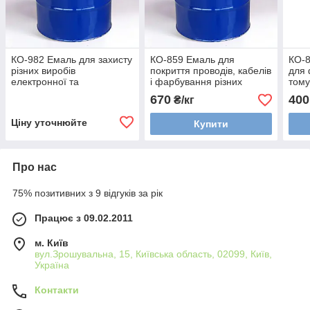
КО-982 Емаль для захисту
КО-859 Емаль для
КО-8
різних виробів
покриття проводів, кабелів
для 
електронної та
і фарбування різних
тому
радіотехніки
деталей зі сталі та
алю
670
400
₴/кг
алюмінію
Ціну уточнюйте
Купити
Про нас
75% позитивних з 9 відгуків за рік
Працює з 09.02.2011
м. Київ
вул.Зрошувальна, 15, Київська область, 02099, Київ,
Україна
Контакти