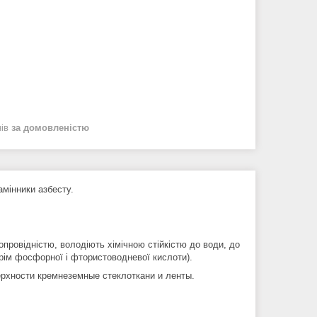
нів
за домовленістю
інники азбесту.
опровідністю, володіють хімічною стійкістю до води, до
крім фосфорної і фтористоводневої кислоти).
рхности кремнеземные стеклоткани и ленты.