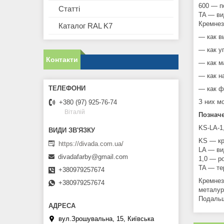
600 — п
Статті
TA — ви
Кремнез
Каталог RAL K7
— как в
— как у
Контакти
— как м
— как н
— как ф
З них мо
+380 (97) 925-76-74
Віталій
Позначе
KS-LA-1
KS — кр
https://divada.com.ua/
LA — ви
divadafarby@gmail.com
1,0 — ро
TA — те
+380979257674
Кремнез
+380979257674
металур
Подальш
вул.Зрошувальна, 15, Київська