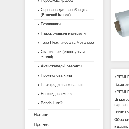
Порошкова фарба
Сировина для виробництва
(Власний імпорт)
Розчинники
Гідроізоляційні матеріали
Тара Пластикова та Металева
Склокульки (мікрокульки
скляні)
Антиожеледні реагенти
Промислова хімія
КРЕМНЕЗ
Електроди зварювальні
Високот
КРЕМНЕ
Епоксидна смола
Ці матер
Benda-Lutz®
пар висо
Произво
Новини
Обозна
Про нас
KA-600-