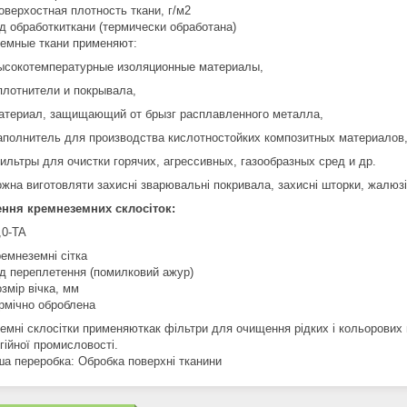
оверхостная плотность ткани, г/м2
д обработкиткани (термически обработана)
емные ткани применяют:
ысокотемпературные изоляционные материалы,
плотнители и покрывала,
атериал, защищающий от брызг расплавленного металла,
аполнитель для производства кислотностойких композитных материалов
ильтры для очистки горячих, агрессивных, газообразных сред и др.
жна виготовляти захисні зварювальні покривала, захисні шторки, жалюзі 
ння кремнеземних склосіток:
,0-TA
емнеземні сітка
д переплетення (помилковий ажур)
змір вічка, мм
рмічно оброблена
емні склосітки применяюткак фільтри для очищення рідких і кольорових 
гійної промисловості.
а переробка: Обробка поверхні тканини