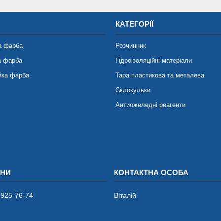
КАТЕГОРІЇ
а фарба
Розчинник
а фарба
Гідроізоляційні матеріали
йка фарба
Тара пластикова та металева
Склокульки
Антиожеледні реагенти
 925-76-74
Віталій