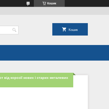
Кошик
Кошик
т від корозії нових і старих металевих