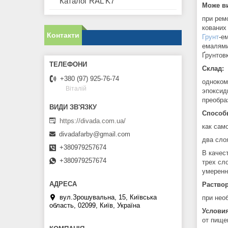
Каталог RAL K7
Може ви
при ремо
кованих 
Контакти
Грунт
-е
емалями
Ґрунтов
Склад:
+380 (97) 925-76-74
одноком
Віталій
эпоксид
преобра
Способ
https://divada.com.ua/
как сам
divadafarby@gmail.com
два сло
+380979257674
В качес
+380979257674
трех сл
умеренн
Раствор
вул.Зрошувальна, 15, Київська
при нео
область, 02099, Київ, Україна
Условия
от пище