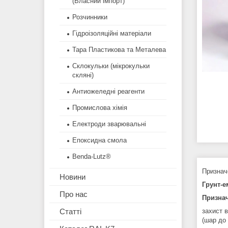
(Власний імпорт)
Розчинники
Гідроізоляційні матеріали
Тара Пластикова та Металева
Склокульки (мікрокульки
скляні)
Антиожеледні реагенти
Промислова хімія
Електроди зварювальні
Епоксидна смола
Benda-Lutz®
Признач
Новини
Грунт-е
Про нас
Признач
захист 
Статті
(шар до 