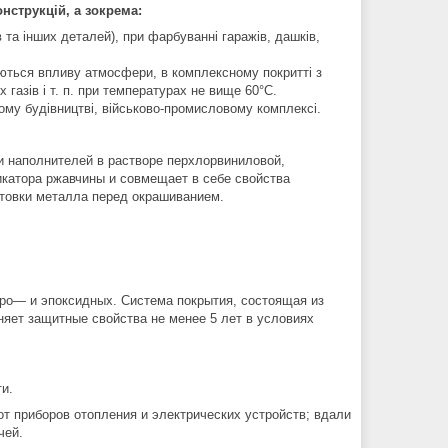
нструкцій, а зокрема:
 та інших деталей), при фарбуванні гаражів, дашків,
аються впливу атмосфери, в комплексному покритті з
газів і т. п. при температурах не вище 60°С.
му будівництві, військово-промисловому комплексі.
и наполнителей в растворе перхлорвиниловой,
икатора ржавчины и совмещает в себе свойства
отовки металла перед окрашиванием.
ро— и эпоксидных. Система покрытия, состоящая из
няет защитные свойства не менее 5 лет в условиях
и.
от приборов отопления и электрических устройств; вдали
чей.