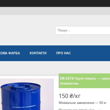
ОВА ФАРБА
КОНТАКТИ
ПРО НАС
ХВ-0278 Грунт-емаль — захис
поверхонь
150 ₴/кг
Мінімальне замовлення — 50 кг