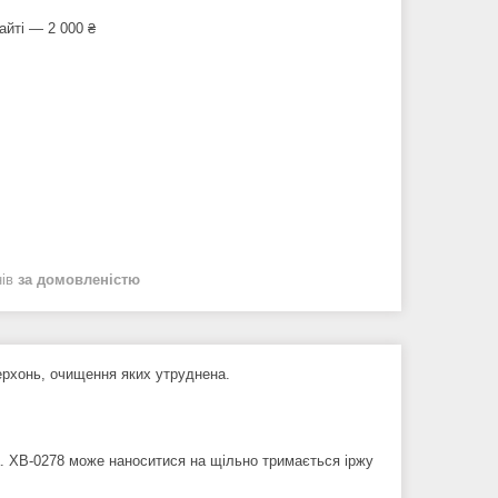
айті — 2 000 ₴
нів
за домовленістю
верхонь, очищення яких утруднена.
а. ХВ-0278 може наноситися на щільно тримається іржу