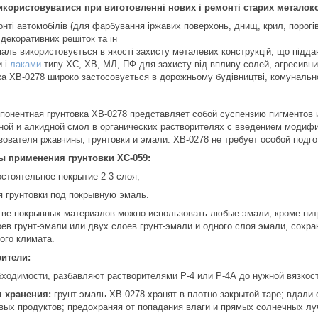
користовуватися при виготовленні нових і ремонті старих металоко
нті автомобілів (для фарбування іржавих поверхонь, днищ, крил, порогів
декоративних решіток та ін
маль використовується в якості захисту металевих конструкцій, що підд
 і
лаками
типу ХС, ХВ, МЛ, ПФ для захисту від впливу солей, агресивних 
ка ХВ-0278 широко застосовується в дорожньому будівництві, комунально
понентная грунтовка ХВ-0278 представляет собой суспензию пигментов 
ной и алкидной смол в органических растворителях с введением модиф
зователя ржавчины, грунтовки и эмали. ХВ-0278 не требует особой подг
ы применения грунтовки ХС-059:
остоятельное покрытие 2-3 слоя;
я грунтовки под покрывную эмаль.
тве покрывных материалов можно использовать любые эмали, кроме нит
оев грунт-эмали или двух слоев грунт-эмали и одного слоя эмали, сохра
ого климата.
ители:
бходимости, разбавляют растворителями Р-4 или Р-4А до нужной вязкост
 хранения:
грунт-эмаль ХВ-0278 хранят в плотно закрытой таре; вдали 
вых продуктов; предохраняя от попадания влаги и прямых солнечных лу