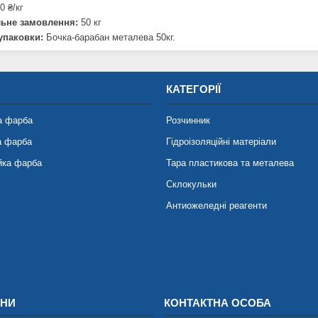
0 ₴/кг
льне замовлення:
50 кг
упаковки:
Бочка-барабан металева 50кг.
КАТЕГОРІЇ
а фарба
Розчинник
а фарба
Гідроізоляційні матеріали
йка фарба
Тара пластикова та металева
Склокульки
Антиожеледні реагенти