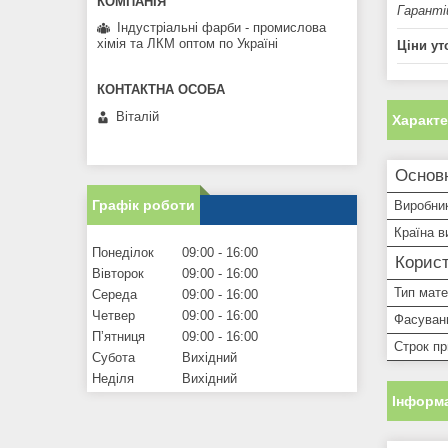
Гаранті
Індустріальні фарби - промислова
хімія та ЛКМ оптом по Україні
Ціни ут
Віталій
Характ
Основ
Графік роботи
Виробни
Країна в
Понеділок
09:00
16:00
Корист
Вівторок
09:00
16:00
Тип мате
Середа
09:00
16:00
Четвер
09:00
16:00
Фасуванн
Пʼятниця
09:00
16:00
Строк пр
Субота
Вихідний
Неділя
Вихідний
Інформа