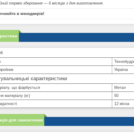
йний термін зберігання — 6 місяців з дня виготовлення.
очнюйте в менеджерів!
еристики
ні
к
Технобудр
иробник
Україна
увальницькі характеристики
ріалу, що фарбується
Метал
я матеріалу (кг)
50
идатності
12 міска
ція для замовлення