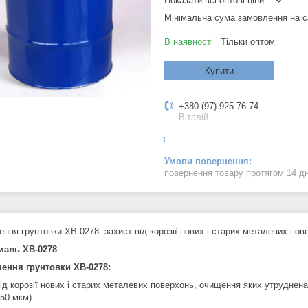
Показати всі оптові ціни
Мінімальна сума замовлення на с
В наявності
Тільки оптом
Купити
+380 (97) 925-76-74
Віталій
повернення товару протягом 14 д
ення грунтовки ХВ-0278: захист від корозії нових і старих металевих по
маль ХВ-0278
ення грунтовки ХВ-0278:
від корозії нових і старих металевих поверхонь, очищення яких утруднен
50 мкм).