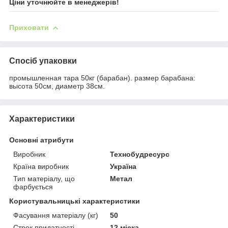
Ціни уточнюйте в менеджерів!
Приховати
Спосіб упаковки
промышленная тара 50кг (барабан). размер барабана:
высота 50см, диаметр 38см.
Характеристики
Основні атрибути
Виробник
Технобудресурс
Країна виробник
Україна
Тип матеріалу, що
Метал
фарбується
Користувальницькі характеристики
Фасування матеріалу (кг)
50
Строк придатності
12 міска