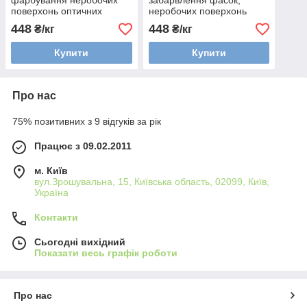
фарбування неробочих
забарвлення фасок,
поверхонь оптичних
неробочих поверхонь
деталей (фасок)
оптичних деталей,
448
448
₴/кг
₴/кг
панелей світловодів
Купити
Купити
Про нас
75% позитивних з 9 відгуків за рік
Працює з 09.02.2011
м. Київ
вул.Зрошувальна, 15, Київська область, 02099, Київ,
Україна
Контакти
Сьогодні вихідний
Показати весь графік роботи
Про нас