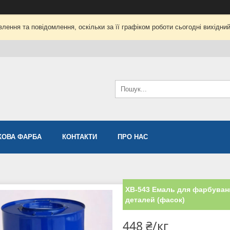
лення та повідомлення, оскільки за її графіком роботи сьогодні вихідни
ОВА ФАРБА
КОНТАКТИ
ПРО НАС
ХВ-543 Емаль для фарбуван
деталей (фасок)
448 ₴/кг