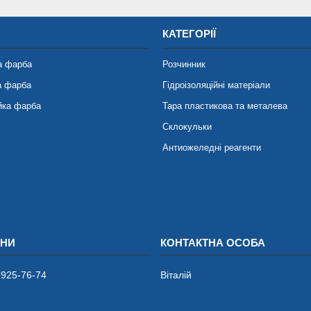
КАТЕГОРІЇ
а фарба
Розчинник
а фарба
Гідроізоляційні матеріали
йка фарба
Тара пластикова та металева
Склокульки
Антиожеледні реагенти
 925-76-74
Віталій