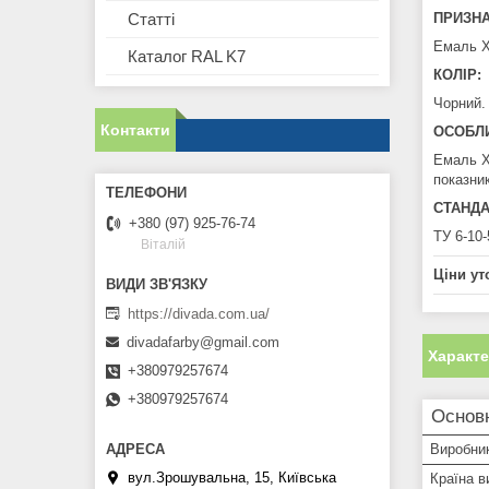
ПРИЗНА
Статті
Емаль Х
Каталог RAL K7
КОЛІР:
Чорний.
Контакти
ОСОБЛИ
Емаль Х
показник
СТАНДА
+380 (97) 925-76-74
ТУ 6-10
Віталій
Ціни ут
https://divada.com.ua/
divadafarby@gmail.com
Характ
+380979257674
+380979257674
Основ
Виробни
вул.Зрошувальна, 15, Київська
Країна в