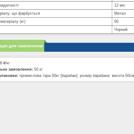
ридатності
12 міс
ріалу, що фарбується
Метал
матеріалу (кг)
50
Чорний
ція для замовлення
8 ₴/кг
льне замовлення:
50 кг
упаковки:
промислова тара 50кг (барабан). розмір барабана: висота 50см