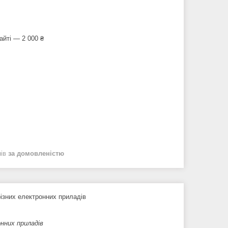
айті — 2 000 ₴
нів
за домовленістю
ізних електронних приладів
нних приладів