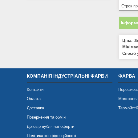
Строк пр
Інформа
Ціна:
35
Мініма
Спосіб 
КОМПАНІЯ ІНДУСТРІАЛЬНІ ФАРБИ
ФАРБА
Контакти
Порошков
Оплата
Молотков
Доставка
Термойсті
Повернення та обмін
Договір публічної оферти
Політика конфіденційності