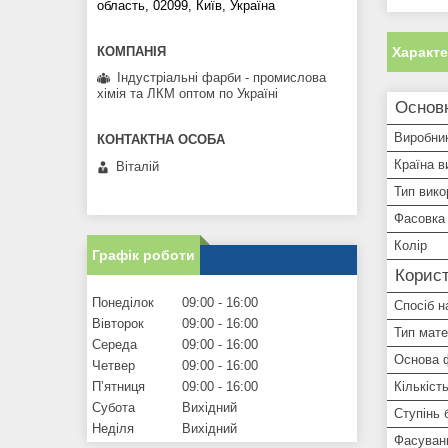
область, 02099, Київ, Україна
Характ
Індустріальні фарби - промислова
хімія та ЛКМ оптом по Україні
Основ
Виробни
Країна в
Віталій
Тип вико
Фасовка 
Колір
Графік роботи
Корист
Понеділок
09:00
16:00
Спосіб н
Вівторок
09:00
16:00
Тип мате
Середа
09:00
16:00
Основа 
Четвер
09:00
16:00
Пʼятниця
09:00
16:00
Кількіст
Субота
Вихідний
Ступінь 
Неділя
Вихідний
Фасуванн