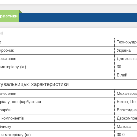
еристики
ні
к
Технобудр
иробник
Україна
ристання
Для зовніш
матеріалу (кг)
30
Білий
увальницькі характеристики
анесення
Механізов
ріалу, що фарбується
Бетон, Це
фарби
Епоксидна
ь компонентів
Двокомпон
блиску
Матова
я матеріалу (кг)
30.0