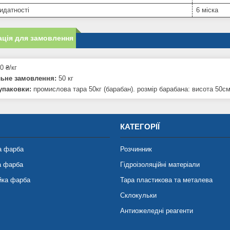
идатності
6 міска
ція для замовлення
0 ₴/кг
льне замовлення:
50 кг
упаковки:
промислова тара 50кг (барабан). розмір барабана: висота 50см
КАТЕГОРІЇ
а фарба
Розчинник
а фарба
Гідроізоляційні матеріали
йка фарба
Тара пластикова та металева
Склокульки
Антиожеледні реагенти