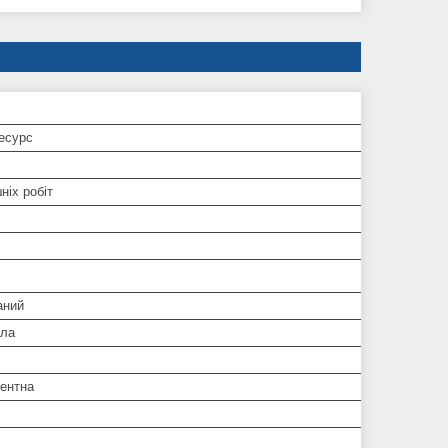
есурс
ніх робіт
аний
гла
ентна