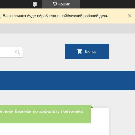
Кошик
й. Ваша заявка буде оброблена в найближчий робочий день.
Кошик
 ліній безпеки по асфальту і бетонних