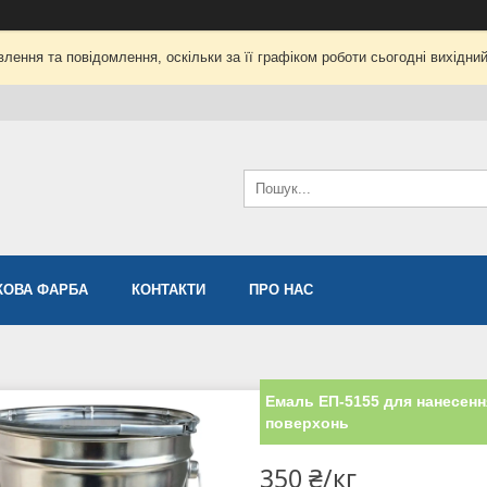
лення та повідомлення, оскільки за її графіком роботи сьогодні вихідни
ОВА ФАРБА
КОНТАКТИ
ПРО НАС
Емаль ЕП-5155 для нанесення
поверхонь
350 ₴/кг