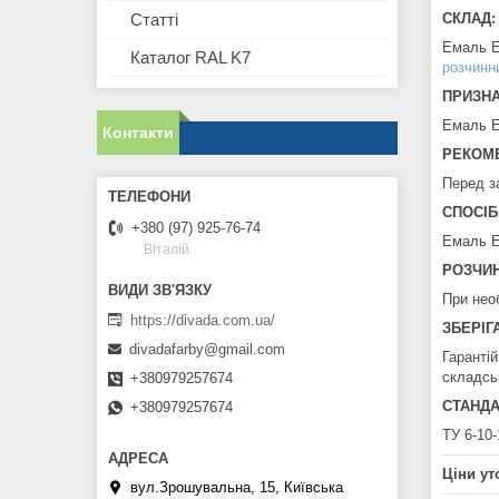
СКЛАД:
Статті
Емаль Е
Каталог RAL K7
розчинн
ПРИЗНА
Емаль Е
Контакти
РЕКОМЕ
Перед з
СПОСІБ
+380 (97) 925-76-74
Емаль Е
Віталій
РОЗЧИН
При нео
https://divada.com.ua/
ЗБЕРІГ
divadafarby@gmail.com
Гаранті
складсь
+380979257674
СТАНДА
+380979257674
ТУ 6-10-
Ціни ут
вул.Зрошувальна, 15, Київська