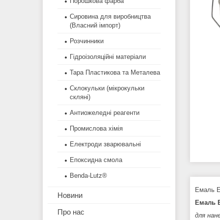
Порошкова фарба
Сировина для виробництва
(Власний імпорт)
Розчинники
Гідроізоляційні матеріали
Тара Пластикова та Металева
Склокульки (мікрокульки
скляні)
Антиожеледні реагенти
Промислова хімія
Електроди зварювальні
Епоксидна смола
Benda-Lutz®
Емаль Е
Новини
Емаль 
Про нас
для нан