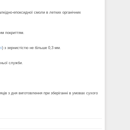
алкідно-епоксидної смоли в летких органічних
им покриттям.
лі
) з зернистістю не більше 0,3 мм.
ньої служби.
ців з дня виготовлення при зберіганні в умовах сухого