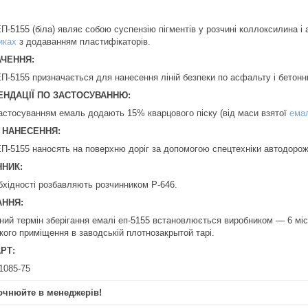
П-5155 (біла) являє собою суспензію пігментів у розчині коллоксилина і 
иках
з додаванням пластифікаторів.
ЧЕННЯ:
П-5155 призначається для нанесення ліній безпеки по асфальту і бетонн
НДАЦІЇ ПО ЗАСТОСУВАННЮ:
астосуванням емаль додають 15% кварцового піску (від маси взятої
ема
 НАНЕСЕННЯ:
П-5155 наносять на поверхню доріг за допомогою спецтехніки автодорож
НИК:
бхідності розбавляють розчинником Р-646.
АННЯ:
йний термін зберігання емалі еп-5155 встановлюється виробником — 6 міся
кого приміщення в заводській плотнозакрытой тарі.
РТ:
1085-75
очнюйте в менеджерів!