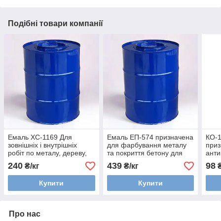
Подібні товари компанії
Емаль ХС-1169 Для
Емаль ЕП-574 призначена
КО-
зовнішніх і внутрішніх
для фарбування металу
приз
робіт по металу, дереву,
та покриття бетону для
анти
цеглі та бетону
захисту від корозії
фар
240
439
98
₴/кг
₴/кг
₴
комплект 20 кг + 5 кг
Купити
Купити
Про нас