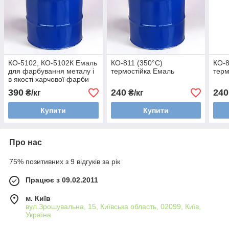
КО-5102, КО-5102К Емаль
КО-811 (350°С)
КО-8
для фарбування металу і
термостійка Емаль
терм
в якості харчової фарби
390
240
240
₴/кг
₴/кг
Купити
Купити
Про нас
75% позитивних з 9 відгуків за рік
Працює з 09.02.2011
м. Київ
вул.Зрошувальна, 15, Київська область, 02099, Київ,
Україна