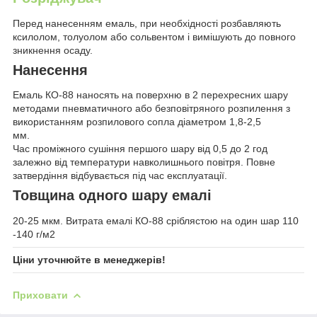
Перед нанесенням емаль, при необхідності розбавляють
ксилолом, толуолом або сольвентом і вимішують до повного
зникнення осаду.
Нанесення
Емаль КО-88 наносять на поверхню в 2 перехресних шару
методами пневматичного або безповітряного розпилення з
використанням розпилового сопла діаметром 1,8-2,5
мм.
Час проміжного сушіння першого шару від 0,5 до 2 год
залежно від температури навколишнього повітря. Повне
затвердіння відбувається під час експлуатації.
Товщина одного шару емалі
20-25 мкм. Витрата емалі КО-88 сріблястою на один шар 110
-140 г/м2
Ціни уточнюйте в менеджерів!
Приховати