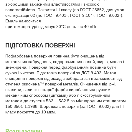
з хорошими захисними властивостями і високою
вологостійкістю. Покриття III класу (по ГОСТ 23852, для умов
експлуатації 02 (по ГОСТ 9.401-, ГОСТ 9.104-, ГОСТ 9.032-).
Емаль наноситься
при температурі від мінус 30°С до плюс 40 «Пн.
ПІДГОТОВКА ПОВЕРХНІ
Пофарбована поверхня повинна бути очищена від
механічних забруднень, водорозчинних солей, жирів, масла і
знежирена. Поверхня перед фарбуванням повинна бути
сухою і чистою. Підготовка поверхні за ДСТ 9.402. Метод
очищення поверхні від оксидів вибирається в залежності від
ступеня окиснена™ поверхні металів. Очищення від іржі,
окалини, залишків старої фарби виробляється ручним
механічним способом (щітками) або піскоструминним
методом до ступеня 5А2 —5А2.5 за міжнародним стандартом
150 8501-1:1988. Шорсткість поверхні (за ГОСТ 9.032) для III
класу покриття до 10 мкм.
Розріджувач