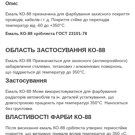
Опис
Емаль КО-88 призначена для фарбування захисного покриття
проводів, кабелів і т. д. Покриття стійке до перепадів
температур від -60 до +350°С.
Емаль КО-88 срібляста ГОСТ 23101-78
ОБЛАСТЬ ЗАСТОСУВАННЯ КО-88
Емаль КО-88 Призначається для захисного (антикорозійного)
забарвлення сталевих, титанових і алюмінієвих поверхонь,
що піддаються дії температур до 350°С.
Застосування
Емаль КО-88 Може використовуватися для фарбування
радіаторів автомобілів та ін. деталей устаткування, що
довгостроково працюють при температурі 350°С. Наноситься
без грунтовки.
ВЛАСТИВОСТІ ФАРБИ КО-88
Після висихання емаль КО-88 срібляста утворює термостійке
покриття, що витримує тривале вплив температур до 350 «С.,