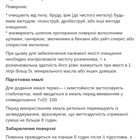
Поверхню:
* очищають від пилу, бруду, іржі (до чистого металу) будь-
яким методом: піскоструй, дробеструй, або інші методи
очищення;
* знежирюють шляхом протирання поверхні волосяними
щітками, ганчіркою, змоченими в бензині або уайт-спирит, або
хлористом метилене.
При цьому для забезпечення належної якості очищення
необхідно контролювати чистоту розчинника, т. к.
розчинювальна здатність його різко знижується при вмісті в 1
літрі більш 5г. мінерального масла або інших домішок.
Підготовка емалі
Для додання емалі термо— і химстойкости застосовують
стабілізатор, який вводиться в емаль перед вживанням у
співвідношенні 7ч10: 100.
Перед використанням емаль ретельно перемішують із
затверджувачем, враховуючи, що життєздатність отриманої
суміші не більше 8 годин.
Забарвлення поверхні
Повинна проводиться не пізніше 6 годин після її підготовки, з