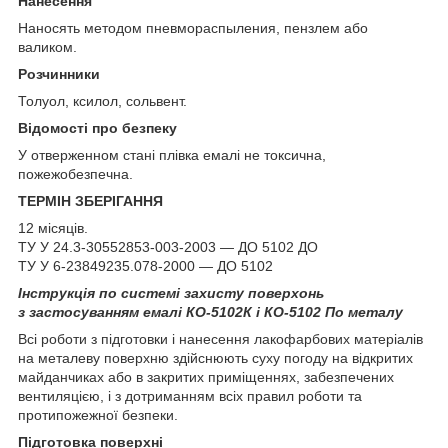
Нанесення
Наносять методом пневмораспыления, пензлем або
валиком.
Розчинники
Толуол, ксилол, сольвент.
Відомості про безпеку
У отверженном стані плівка емалі не токсична,
пожежобезпечна.
ТЕРМІН ЗБЕРІГАННЯ
12 місяців.
ТУ У 24.3-30552853-003-2003 — ДО 5102 ДО
ТУ У 6-23849235.078-2000 — ДО 5102
Інструкція по системі захисту поверхонь
з застосуванням емалі КО-5102К і КО-5102 По металу
Всі роботи з підготовки і нанесення лакофарбових матеріалів
на металеву поверхню здійснюють суху погоду на відкритих
майданчиках або в закритих приміщеннях, забезпечених
вентиляцією, і з дотриманням всіх правил роботи та
протипожежної безпеки.
Підготовка поверхні