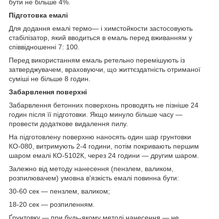
бути не більше 4%.
Підготовка емалі
Для додання емалі термо— і химстойкости застосовують
стабілізатор, який вводиться в емаль перед вживанням у
співвідношенні 7: 100.
Перед використанням емаль ретельно перемішують із
затверджувачем, враховуючи, що життєздатність отриманої
суміші не більше 8 годин.
Забарвлення поверхні
Забарвлення бетонних поверхонь проводять не пізніше 24
годин після її підготовки. Якщо минуло більше часу —
провести додаткове видалення пилу.
На підготовлену поверхню наносять один шар грунтовки
КО-080, витримують 2-4 години, потім покривають першим
шаром емалі КО-5102К, через 24 години — другим шаром.
Залежно від методу нанесення (пензлем, валиком,
розпилювачем) умовна в'язкість емалі повинна бути:
30-60 сек — пензлем, валиком;
18-20 сек — розпиленням.
Ґрунтовку — при будь-якому методі нанесення — не