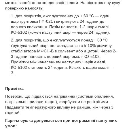
метою запобігання конденсації вологи. На підготовлену суху
поверхню наносять:
для покриттів, експлуатованих до + 60 °С — один
шар грунтовки ГФ-021 і витримують 24 години до
повного висихання. Потім наносять 1-2 шари емалі
КО-5102 (кожен наступний шар — через 24 години).
для покриттів, що експлуатуються понад + 60 °С
ґрунтувальний шар, що складається з 5-10% розчину
стабілізатора МФСН-В в сольвент або ацетоні. Через 2-
3 години наносять перший шар емалі КО-5102.
Проміжки між нанесенням наступних шарів емалі
КО-5102 становить 24 години. Кількість шарів емалі —
3.
Примітка
Поверхні, що піддаються нагріванню (системи опалення,
нагрівальні прилади тощо ), фарбувати не розігрітими.
Піддавати температурного впливу не раніше, ніж через 3
години!
Гаряча сушка допускається при дотриманні наступних
умов: