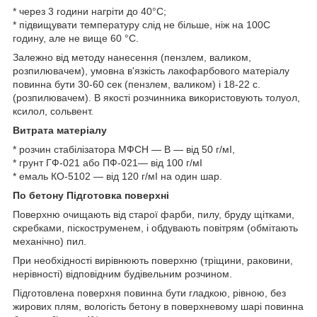
* через 3 години нагріти до 40°С;
* підвищувати температуру слід не більше, ніж на 100С
годину, але не вище 60 °С.
Залежно від методу нанесення (пензлем, валиком,
розпилювачем), умовна в'язкість лакофарбового матеріалу
повинна бути 30-60 сек (пензлем, валиком) і 18-22 с.
(розпилювачем). В якості розчинника використовують толуол,
ксилол, сольвент.
Витрата матеріалу
* розчин стабілізатора МФСН — В — від 50 г/мІ,
* грунт ГФ-021 або ПФ-021— від 100 г/мІ
* емаль КО-5102 — від 120 г/мІ на один шар.
По бетону Підготовка поверхні
Поверхню очищають від старої фарби, пилу, бруду щітками,
скребками, піскоструменем, і обдувають повітрям (обмітають
механічно) пил.
При необхідності вирівнюють поверхню (тріщини, раковини,
нерівності) відповідним будівельним розчином.
Підготовлена поверхня повинна бути гладкою, рівною, без
жирових плям, вологість бетону в поверхневому шарі повинна