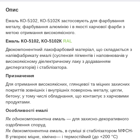
Опис
Емаль КО-5102, КО-5102К застосовують для фарбування
металу, фарбування алюмінію і в якості харчової фарби з
метою отримання високоякісного.
Емаль КО-5102, КО-5102К
RAL
Двокомпонентний лакофарбовий матеріал, що складається з
напівфабрикату емалі (суспензія пігментів і наповнювачів у
високоякісному діелектричному лаку з додаванням
диспергаторів) і стабілізатора.
Призначення
Для отримання високоякісних, глянцевої та міцних захисних
покриттів зовнішніх і внутрішніх поверхонь металу, цегли,
бетону; у тому числі обладнання, що контактує з харчовими
продуктами.
Особливості емалі
Як однокомпонентна емаль
— для захисно-декоративного
оздоблення споруд.
Як двокомпонентна емаль
, в суміші зі стабілізатором МФСН-
В утворює міцне, хімічно— і термостійкий (до +200 °С)