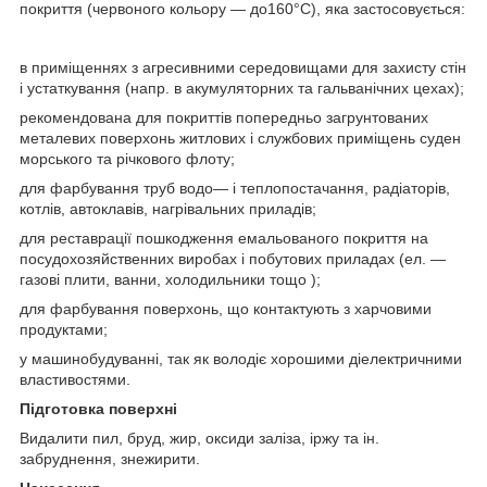
покриття (червоного кольору — до160°С), яка застосовується:
в приміщеннях з агресивними середовищами для захисту стін
і устаткування (напр. в акумуляторних та гальванічних цехах);
рекомендована для покриттів попередньо загрунтованих
металевих поверхонь житлових і службових приміщень суден
морського та річкового флоту;
для фарбування труб водо— і теплопостачання, радіаторів,
котлів, автоклавів, нагрівальних приладів;
для реставрації пошкодження емальованого покриття на
посудохозяйственних виробах і побутових приладах (ел. —
газові плити, ванни, холодильники тощо );
для фарбування поверхонь, що контактують з харчовими
продуктами;
у машинобудуванні, так як володіє хорошими діелектричними
властивостями.
Підготовка поверхні
Видалити пил, бруд, жир, оксиди заліза, іржу та ін.
забруднення, знежирити.