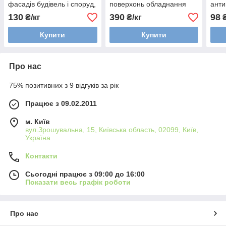
фасадів будівель і споруд,
поверхонь обладнання
анти
загрунтованих металевих
фар
130
390
98
₴/кг
₴/кг
₴
поверхн
Купити
Купити
Про нас
75% позитивних з 9 відгуків за рік
Працює з 09.02.2011
м. Київ
вул.Зрошувальна, 15, Київська область, 02099, Київ,
Україна
Контакти
Сьогодні працює з 09:00 до 16:00
Показати весь графік роботи
Про нас