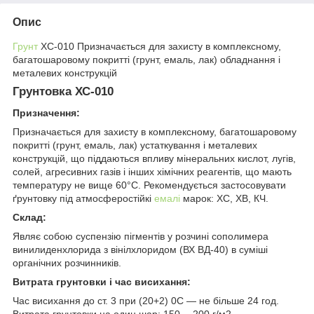
Опис
Грунт
ХС-010 Призначається для захисту в комплексному,
багатошаровому покритті (грунт, емаль, лак) обладнання і
металевих конструкцій
Грунтовка ХС-010
Призначення:
Призначається для захисту в комплексному, багатошаровому
покритті (грунт, емаль, лак) устаткування і металевих
конструкцій, що піддаються впливу мінеральних кислот, лугів,
солей, агресивних газів і інших хімічних реагентів, що мають
температуру не вище 60°С. Рекомендується застосовувати
ґрунтовку під атмосферостійкі
емалі
марок: ХС, ХВ, КЧ.
Склад:
Являє собою суспензію пігментів у розчині сополимера
винилиденхлорида з вінілхлоридом (ВХ ВД-40) в суміші
органічних розчинників.
Витрата грунтовки і час висихання:
Час висихання до ст. 3 при (20+2) 0С — не більше 24 год.
Витрата грунтовки на один шар: 150— 200 г/м2.