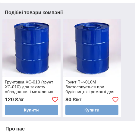
Подібні товари компанії
Грунтовка ХС-010 (грунт
Грунт ПФ-010М
ХС-010) для захисту
Застосовується при
обладнання і металевих
будівництві і ремонті для
конструкцій
грунтування металевих
120
80
₴/кг
₴/кг
Купити
Купити
Про нас