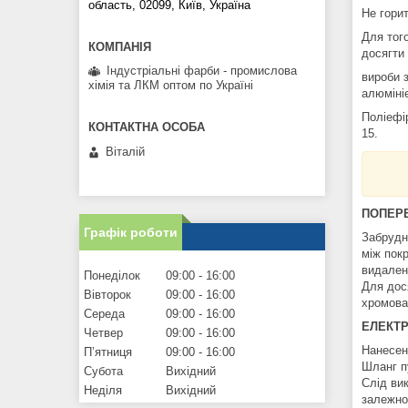
область, 02099, Київ, Україна
Не горит
Для тог
досягти
Індустріальні фарби - промислова
вироби з
хімія та ЛКМ оптом по Україні
алюміні
Поліефі
15.
Віталій
ПОПЕРЕ
Графік роботи
Забрудне
між покр
видален
Понеділок
09:00
16:00
Для дося
Вівторок
09:00
16:00
хромова
Середа
09:00
16:00
ЕЛЕКТ
Четвер
09:00
16:00
Нанесен
Пʼятниця
09:00
16:00
Шланг п
Субота
Вихідний
Слід ви
Неділя
Вихідний
залежнос