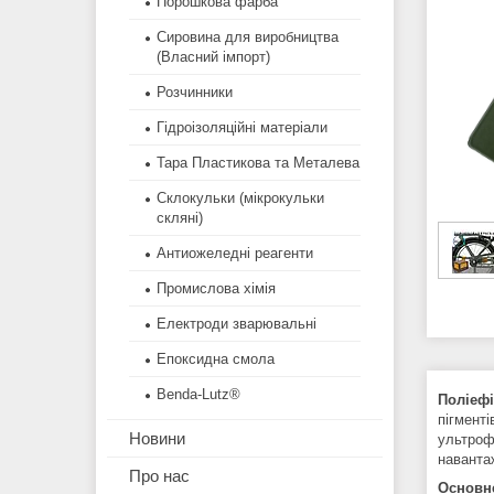
Порошкова фарба
Сировина для виробництва
(Власний імпорт)
Розчинники
Гідроізоляційні матеріали
Тара Пластикова та Металева
Склокульки (мікрокульки
скляні)
Антиожеледні реагенти
Промислова хімія
Електроди зварювальні
Епоксидна смола
Benda-Lutz®
Поліефі
пігменті
Новини
ультроф
наванта
Про нас
Основне