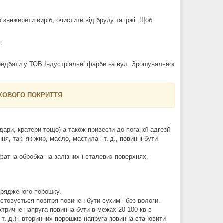
нежирити виріб, очистити від бруду та іржі. Щоб
;
идбати у ТОВ Індустріальні фарби на вул. Зрошувальної
ШКОВОГО ПОКРИТТЯ
ари, кратери тощо) а також привести до поганої адгезії
, такі як жир, масло, мастила і т. д., повинні бути
сфатна обробка на залізних і сталевих поверхнях,
арядженого порошку.
товується повітря повинен бути сухим і без вологи.
ктричне напруга повинна бути в межах 20-100 кв в
 т. д.) і вторинних порошків напруга повинна становити