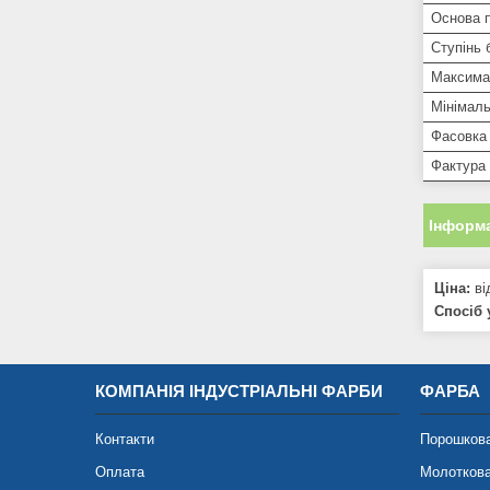
Основа 
Ступінь 
Максима
Мінімаль
Фасовка
Фактура 
Інформа
Ціна:
ві
Спосіб 
КОМПАНІЯ ІНДУСТРІАЛЬНІ ФАРБИ
ФАРБА
Контакти
Порошков
Оплата
Молотков