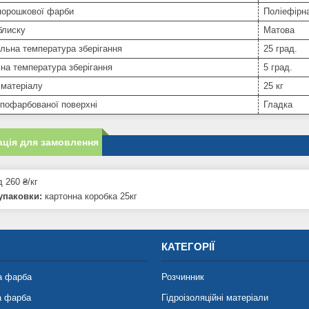
порошкової фарби
Поліефірн
блиску
Матова
льна температура зберігання
25 град.
на температура зберігання
5 град.
 матеріалу
25 кг
пофарбованої поверхні
Гладка
ція для замовлення
д 260 ₴/кг
упаковки:
картонна коробка 25кг
КАТЕГОРІЇ
а фарба
Розчинник
а фарба
Гідроізоляційні матеріали