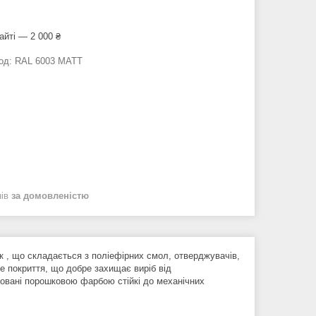
айті — 2 000 ₴
од:
RAL 6003 MATT
нів
за домовленістю
 , що складається з поліефірних смол, отверджувачів,
не покриття, що добре захищає виріб від
овані порошковою фарбою стійкі до механічних