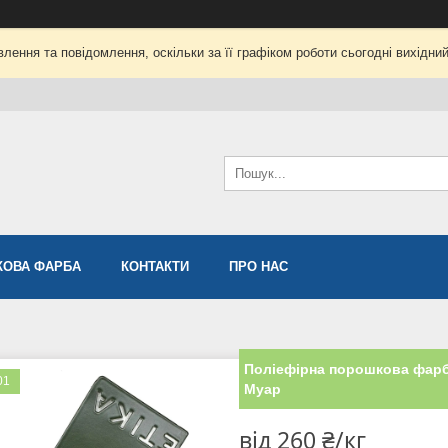
лення та повідомлення, оскільки за її графіком роботи сьогодні вихідни
ОВА ФАРБА
КОНТАКТИ
ПРО НАС
Поліефірна порошкова фарба
01
Муар
від
260 ₴/кг