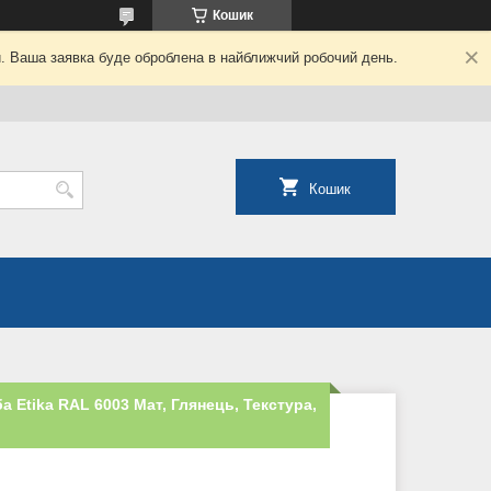
Кошик
й. Ваша заявка буде оброблена в найближчий робочий день.
Кошик
 Etika RAL 6003 Мат, Глянець, Текстура,