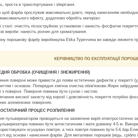
ь, проста в транспортуванні і зберіганні.
о щоб фарба прослужив максимально довго, перед нанесенням необхідно з
 максимального ефекту, додатково обробіть матеріал:
і сталі: очистіть піскоструйною установкою і нанесіть фосфатне покриття
єві вироби: нанесіть розчин для хроматування.
рну порошкову фарбу виробництва Etika Туреччина ви завжди зможете пр
КЕРІВНИЦТВО ПО ЕКСПЛУАТАЦІЇ ПОРО
ДНЯ ОБРОБКА (ОЧИЩЕННЯ / ЗНЕЖИРЕННЯ)
ння поверхні може привести до появи естетичних дефектів у покритті (уд
иттям і основою. Попередня хімічна очистка обов'язкове.Жирні забруднення
і з поверхні. Поверхня повинна бути сухою і чистою.
гнення високої захисту від корозії і довговічність покриття потрібно фо
них алюмінієвих поверхнях.
РОСТАТИЧНИЙ ПРОЦЕС РОЗПИЛЕННЯ
ня пульверизатором проводиться на заземлене виріб електростатично з
ульверизатора повинен бути антистатичним і мати довжину 4-5 м. Викорис
користовувати осушувач повітря, а тиск повітря повинно бути 5-6 бар.Еле
ті від основи і нанесення фарби. Для металевих порошків (мідь, срібло і