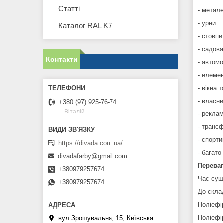
Статті
- метале
- урни
Каталог RAL K7
- стовпи
- садова
Контакти
- автом
- елеме
- вікна 
- власни
+380 (97) 925-76-74
Віталій
- рекла
- транс
- спорти
https://divada.com.ua/
- багато
divadafarby@gmail.com
Перева
+380979257674
Час суш
+380979257674
До скла
Поліефі
Поліефі
вул.Зрошувальна, 15, Київська