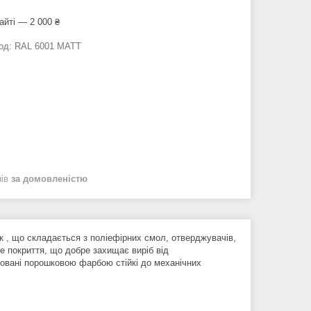
айті — 2 000 ₴
од:
RAL 6001 MATT
нів
за домовленістю
 , що складається з поліефірних смол, отверджувачів,
не покриття, що добре захищає виріб від
овані порошковою фарбою стійкі до механічних