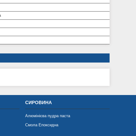
а
СИРОВИНА
Алюмінієва пудра паста
Смола Епоксидна