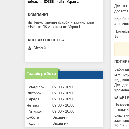
область, 02099, Київ, Україна
Для тог
досягти
вироби з
Індустріальні фарби - промислова
алюміні
хімія та ЛКМ оптом по Україні
Поліефі
15.
Віталій
ПОПЕРЕ
Забрудне
Графік роботи
між покр
видален
Для дося
Понеділок
09:00
16:00
хромова
Вівторок
09:00
16:00
ЕЛЕКТ
Середа
09:00
16:00
Нанесен
Четвер
09:00
16:00
Шланг п
Пʼятниця
09:00
16:00
Слід ви
Субота
Вихідний
залежнос
Неділя
Вихідний
20-40 к