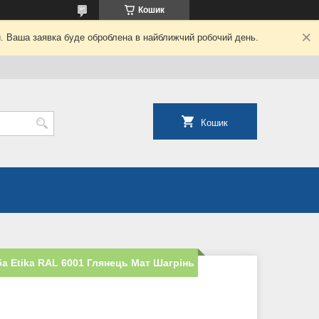
Кошик
й. Ваша заявка буде оброблена в найближчий робочий день.
Кошик
 Etika RAL 6001 Глянець Мат Шагрінь