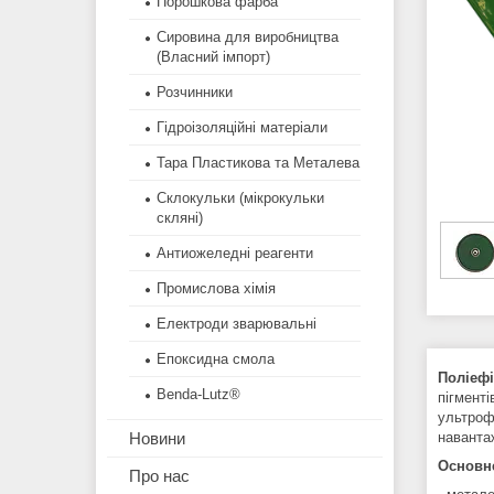
Порошкова фарба
Сировина для виробництва
(Власний імпорт)
Розчинники
Гідроізоляційні матеріали
Тара Пластикова та Металева
Склокульки (мікрокульки
скляні)
Антиожеледні реагенти
Промислова хімія
Електроди зварювальні
Епоксидна смола
Поліефі
Benda-Lutz®
пігменті
ультроф
наванта
Новини
Основне
Про нас