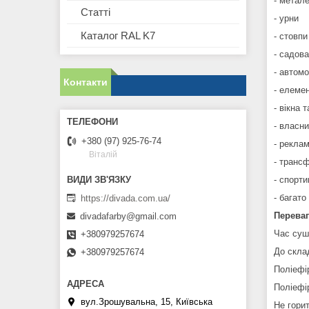
- метале
Статті
- урни
Каталог RAL K7
- стовпи
- садова
- автом
Контакти
- елеме
- вікна 
- власни
+380 (97) 925-76-74
- рекла
Віталій
- транс
- спорти
- багато
https://divada.com.ua/
Перева
divadafarby@gmail.com
Час суш
+380979257674
До скла
+380979257674
Поліефі
Поліефі
вул.Зрошувальна, 15, Київська
Не горит