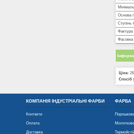
Мінімаль
Основа 
Ступінь 
Фактура 
Фасовка
Інформа
Ціна:
26
Спосіб 
КОМПАНІЯ ІНДУСТРІАЛЬНІ ФАРБИ
ФАРБА
Контакти
Порошков
Оплата
Молотков
Доставка
Термойсті