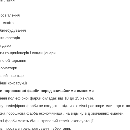
ві лавки
 освітлення
 техніка
обілебудування
нти фасадів
та двері
ки кондиціонерів і кондиціонери
мне обладнання
форматори
вний інвентар
 інші конструкції
ги порошкової фарби перед звичайними емалями
іння поліефірної фарби складає від 10 до 15 хвилин.
ду поліефірної фарби не входять шкідливі хімічні растоврители , що ств
рна порошкова фарба економічніша , на відміну від звичайних емалей.
рні фарби мають більш тривалий термін експлуатації.
ь, проста в транспортуванні і зберіганні.