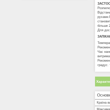
ЗАСТО
Розпилю
Відстан
рухами.
станови
більше 
Для дос
ЗАПІКА
Температ
Рекомен
Час нане
витрима
Рекомен
градус.
Характ
Основ
Країна в
Максима