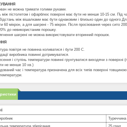
СУВАННЯ
вач не можна тримати голими руками.
ь між пістолетом і офарблює поверхні має бути не менше 10-15 см. Під 
Відстань між вішалками має бути однаковим і близько один до одного.Дл
ти 60 мікрон, а для шагрені - 75 мікрон. Після просіювання через сито 
20% до невикористаним порошку.
ягнення шагрені не можна використовувати вторинний порошок.
ННЯ
ура повітря не повинна коливатися і бути 200 С.
дації виробника повинні дотримуватися.
сення і ступінь температури повинні грунтуватися виходячи з поверхні (пі
ти не менше 10 хв.)
дований час і температура призначена для всіх типів поверхні товщино
 температури.
еристики
ні
иробник
Туреччина
льна температура зберігання
25 град.