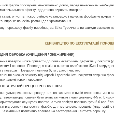
о щоб фарба прослужив максимально довго, перед нанесенням необхідно з
 максимального ефекту, додатково обробіть матеріал:
і сталі: очистіть піскоструйною установкою і нанесіть фосфатне покриття
єві вироби: нанесіть розчин для хроматування.
рну порошкову фарбу виробництва Etika Туреччина ви завжди зможете пр
КЕРІВНИЦТВО ПО ЕКСПЛУАТАЦІЇ ПОРО
ДНЯ ОБРОБКА (ОЧИЩЕННЯ / ЗНЕЖИРЕННЯ)
ння поверхні може привести до появи естетичних дефектів у покритті (уд
иттям і основою. Попередня хімічна очистка обов'язкове.Жирні забруднення
і з поверхні. Поверхня повинна бути сухою і чистою.
гнення високої захисту від корозії і довговічність покриття потрібно фо
них алюмінієвих поверхнях.
РОСТАТИЧНИЙ ПРОЦЕС РОЗПИЛЕННЯ
ня пульверизатором проводиться на заземлене виріб електростатично з
ульверизатора повинен бути антистатичним і мати довжину 4-5 м. Викорис
користовувати осушувач повітря, а тиск повітря повинно бути 5-6 бар.Еле
ті від основи і нанесення фарби. Для металевих порошків (мідь, срібло і
в. Заземлення позитивно впливає на застосування і витрата порошку.