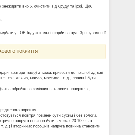
нежирити виріб, очистити від бруду та іржі. Щоб
;
идбати у ТОВ Індустріальні фарби на вул. Зрошувальної
ШКОВОГО ПОКРИТТЯ
ари, кратери тощо) а також привести до поганої адгезії
, такі як жир, масло, мастила і т. д., повинні бути
сфатна обробка на залізних і сталевих поверхнях,
арядженого порошку.
товується повітря повинен бути сухим і без вологи.
ктричне напруга повинна бути в межах 20-100 кв в
 т. д.) і вторинних порошків напруга повинна становити