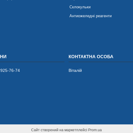
Склокульки
Антиожеледні реагенти
 925-76-74
Віталій
Сайт створений на маркетплейсі
Prom.ua