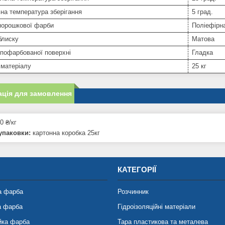
на температура зберігання
5 град.
порошкової фарби
Поліефірн
блиску
Матова
пофарбованої поверхні
Гладка
 матеріалу
25 кг
ція для замовлення
0 ₴/кг
упаковки:
картонна коробка 25кг
КАТЕГОРІЇ
а фарба
Розчинник
а фарба
Гідроізоляційні матеріали
йка фарба
Тара пластикова та металева