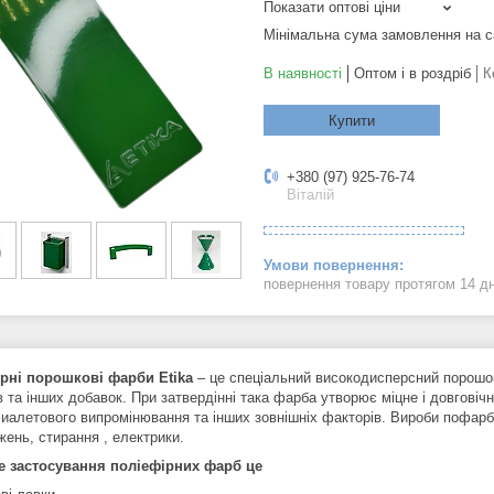
Показати оптові ціни
Мінімальна сума замовлення на с
В наявності
Оптом і в роздріб
К
Купити
+380 (97) 925-76-74
Віталій
повернення товару протягом 14 д
рні порошкові фарби Etika
– це спеціальний високодисперсний порошок
в та інших добавок. При затвердінні така фарба утворює міцне і довговіч
иалетового випромінювання та інших зовнішніх факторів. Вироби пофарб
жень, стирання , електрики.
 застосування поліефірних фарб це