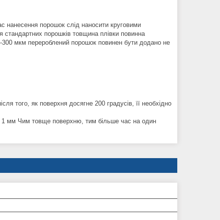
час нанесення порошок слід наносити круговими
я стандартних порошків товщина плівки повинна
200-300 мкм перероблений порошок повинен бути додано не
сля того, як поверхня досягне 200 градусів, її необхідно
ю 1 мм Чим товще поверхню, тим більше час на один