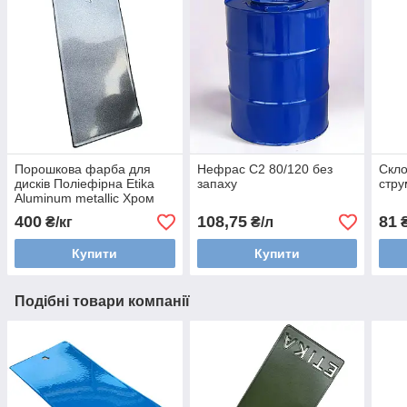
Порошкова фарба для
Нефрас С2 80/120 без
Скло
дисків Поліефірна Etika
запаху
стру
Aluminum metallic Хром
металік
400
108,75
81
₴/кг
₴/л
₴
Купити
Купити
Подібні товари компанії