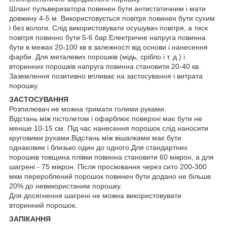
Шланг пульверизатора повинен бути антистатичним і мати
довжину 4-5 м. Використовується повітря повинен бути сухим
і без вологи. Слід використовувати осушувач повітря, а тиск
повітря повинно бути 5-6 бар.Електричне напруга повинна
бути в межах 20-100 кв в залежності від основи і нанесення
фарби. Для металевих порошків (мідь, срібло і т. д.) і
вторинних порошків напруга повинна становити 20-40 кв.
Заземлення позитивно впливає на застосування і витрата
порошку.
ЗАСТОСУВАННЯ
Розпилювач не можна тримати голими руками.
Відстань між пістолетом і офарблює поверхні має бути не
менше 10-15 см. Під час нанесення порошок слід наносити
круговими рухами.Відстань між вішалками має бути
однаковим і близько один до одного.Для стандартних
порошків товщина плівки повинна становити 60 мікрон, а для
шагрені - 75 мікрон. Після просіювання через сито 200-300
мкм перероблений порошок повинен бути додано не більше
20% до невикористаним порошку.
Для досягнення шагрені не можна використовувати
вторинний порошок.
ЗАПІКАННЯ