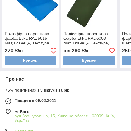
Поліефірна порошкова
Поліефірна порошкова
Полі
фарба Etika RAL 5015
фарба Etika RAL 6003
фарб
Мат, Глянець, Текстура
Мат, Глянець, Текстура,
Шаг
Муар
270
260
250
₴/кг
від
₴/кг
Купити
Купити
Про нас
75% позитивних з 9 відгуків за рік
Працює з 09.02.2011
м. Київ
вул.Зрошувальна, 15, Київська область, 02099, Київ,
Україна