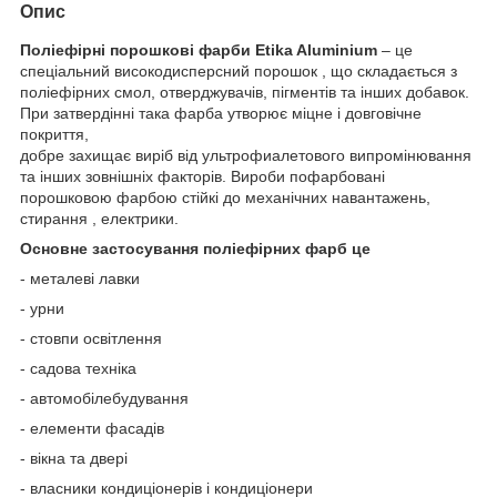
Опис
Поліефірні порошкові фарби Etika Aluminium
– це
спеціальний високодисперсний порошок , що складається з
поліефірних смол, отверджувачів, пігментів та інших добавок.
При затвердінні така фарба утворює міцне і довговічне
покриття,
добре захищає виріб від ультрофиалетового випромінювання
та інших зовнішніх факторів. Вироби пофарбовані
порошковою фарбою стійкі до механічних навантажень,
стирання , електрики.
Основне застосування поліефірних фарб це
- металеві лавки
- урни
- стовпи освітлення
- садова техніка
- автомобілебудування
- елементи фасадів
- вікна та двері
- власники кондиціонерів і кондиціонери