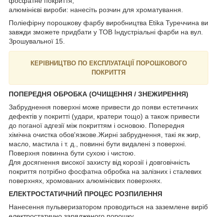
фосфатне покриття;
алюмінієві вироби: нанесіть розчин для хроматування.
Поліефірну порошкову фарбу виробництва Etika Туреччина ви
завжди зможете придбати у ТОВ Індустріальні фарби на вул.
Зрошувальної 15.
КЕРІВНИЦТВО ПО ЕКСПЛУАТАЦІЇ ПОРОШКОВОГО
ПОКРИТТЯ
ПОПЕРЕДНЯ ОБРОБКА (ОЧИЩЕННЯ / ЗНЕЖИРЕННЯ)
Забруднення поверхні може привести до появи естетичних
дефектів у покритті (удари, кратери тощо) а також привести
до поганої адгезії між покриттям і основою. Попередня
хімічна очистка обов'язкове.Жирні забруднення, такі як жир,
масло, мастила і т. д., повинні бути видалені з поверхні.
Поверхня повинна бути сухою і чистою.
Для досягнення високої захисту від корозії і довговічність
покриття потрібно фосфатна обробка на залізних і сталевих
поверхнях, хромованих алюмінієвих поверхнях.
ЕЛЕКТРОСТАТИЧНИЙ ПРОЦЕС РОЗПИЛЕННЯ
Нанесення пульверизатором проводиться на заземлене виріб
електростатично зарядженого порошку.