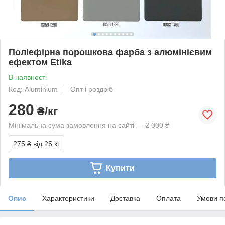
Поліефірна порошкова фарба з алюмінієвим
ефектом Etika
В наявності
Код: Aluminium
Опт і роздріб
280
₴/кг
Мінімальна сума замовлення на сайті — 2 000 ₴
275 ₴
від 25 кг
Купити
Опис
Характеристики
Доставка
Оплата
Умови п