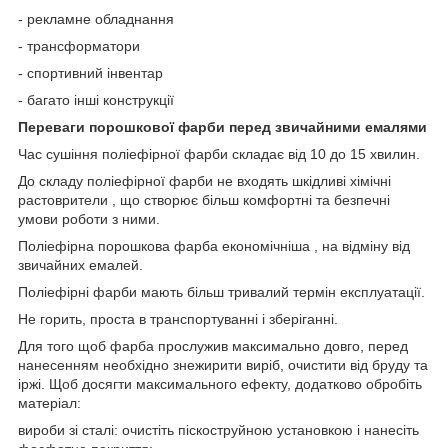
- рекламне обладнання
- трансформатори
- спортивний інвентар
- багато інші конструкції
Переваги порошкової фарби перед звичайними емалями
Час сушіння поліефірної фарби складає від 10 до 15 хвилин.
До складу поліефірної фарби не входять шкідливі хімічні
растоврители , що створює більш комфортні та безпечні
умови роботи з ними.
Поліефірна порошкова фарба економічніша , на відміну від
звичайних емалей.
Поліефірні фарби мають більш тривалий термін експлуатації.
Не горить, проста в транспортуванні і зберіганні.
Для того щоб фарба прослужив максимально довго, перед
нанесенням необхідно знежирити виріб, очистити від бруду та
іржі. Щоб досягти максимального ефекту, додатково обробіть
матеріал:
вироби зі сталі: очистіть піскоструйною установкою і нанесіть