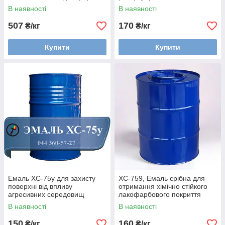
В наявності
В наявності
507
170
₴/кг
₴/кг
Купити
Купити
Емаль ХС-75у для захисту
ХС-759, Емаль срібна для
поверхні від впливу
отримання хімічно стійкого
агресивних середовищ
лакофарбового покриття
лужного та кислотного
В наявності
В наявності
характеру
150
160
₴/кг
₴/кг