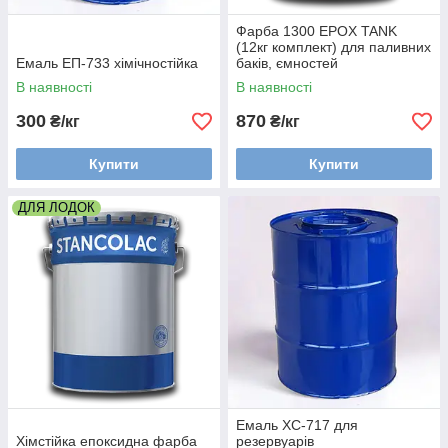
Фарба 1300 EPOX TANK
(12кг комплект) для паливних
Емаль ЕП-733 хімічностійка
баків, ємностей
В наявності
В наявності
300
870
₴/кг
₴/кг
Купити
Купити
ДЛЯ ЛОДОК
Емаль ХС-717 для
Хімстійка епоксидна фарба
резервуарів