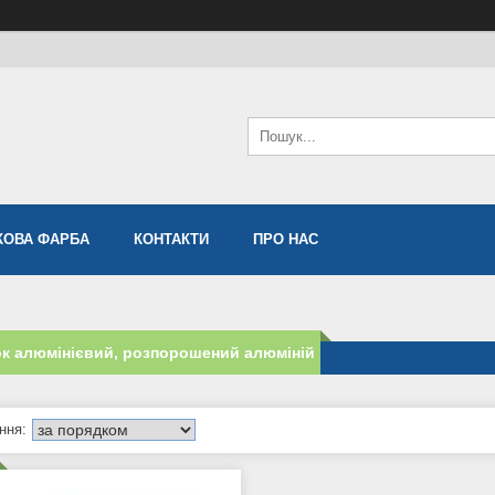
ОВА ФАРБА
КОНТАКТИ
ПРО НАС
к алюмінієвий, розпорошений алюміній