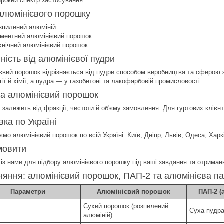
рокий спектр застосування
алюмінієвого порошку
зпилений алюміній
гментний алюмінієвий порошок
хнічний алюмінієвий порошок
нність від алюмінієвої пудри
євий порошок відрізняється від пудри способом виробництва та сферою 
ії й хімії, а пудра — у газобетоні та лакофарбовій промисловості.
на алюмінієвий порошок
 залежить від фракції, чистоти й об'єму замовлення. Для гуртових клієнт
вка по Україні
мо алюмінієвий порошок по всій Україні: Київ, Дніпр, Львів, Одеса, Харкі
мовити
ь із нами для підбору алюмінієвого порошку під ваші завдання та отрима
няння: алюмінієвий порошок, ПАП-2 та алюмінієва па
Параметри
Алюмінієвий порошок
ПАП-2 (
Сухий порошок (розпилений
Суха пудр
алюміній)