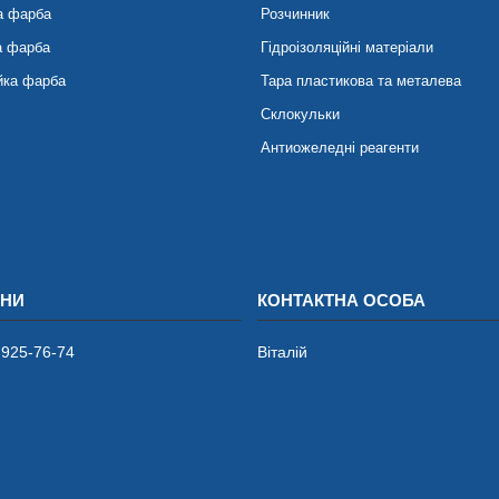
а фарба
Розчинник
а фарба
Гідроізоляційні матеріали
йка фарба
Тара пластикова та металева
Склокульки
Антиожеледні реагенти
 925-76-74
Віталій