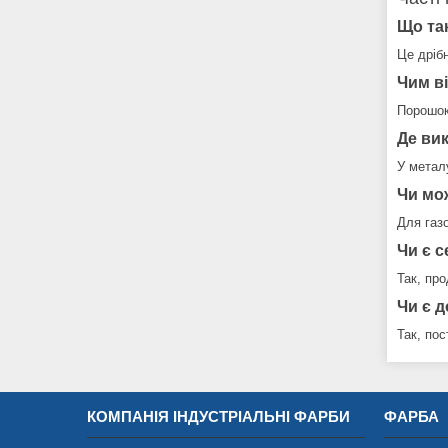
Що та
Це дріб
Чим в
Порошок
Де ви
У металу
Чи мо
Для газ
Чи є с
Так, пр
Чи є д
Так, пос
КОМПАНІЯ ІНДУСТРІАЛЬНІ ФАРБИ
ФАРБА