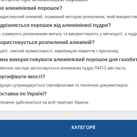
ке алюмінієвий порошок?
нодисперсний алюміній, отриманий методом розпилення, який використову
ідрізняється порошок від алюмінієвої пудри?
 отримують розпиленням металу та використовують у металургії, а пудру
користовується розпилений алюміній?
ргії, хімічній промисловості, виробництві покриттів і піротехніці.
жна використовувати алюмінієвий порошок для газобе
обетона частіше застосовується алюмінієва пудра ПАП-2 або паста.
ертифікати якості?
одукція супроводжується сертифікатами та технічною документацією.
оставка по Україні?
тачання здійснюються на всій території України.
КАТЕГОРІЇ