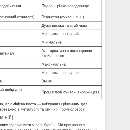
подрібнення
Пудра + рідке середовище
(основний стандарт)
Газобетон (сучасні лінії)
Дуже висока та стабільна
Максимально точний
Мінімальне
Альтернатива з покращеною
атеріал
стабільністю
Максимальна
Максимально зручне
а
Выше
й вибір для
Промислові сучасні виробництва
на, алюмінієва паста — найкращим рішенням для
реважно в металургії та хімічній промисловості.
міній)
ових підприємств у всій Україні. Ми працюємо з