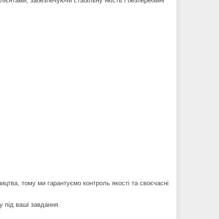
ієнтами, забезпечуючи стабільну якість і безперебійні
ицтва, тому ми гарантуємо контроль якості та своєчасні
у під ваші завдання.