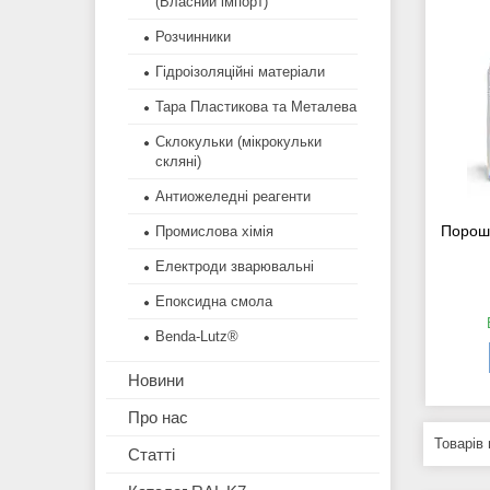
(Власний імпорт)
Розчинники
Гідроізоляційні матеріали
Тара Пластикова та Металева
Склокульки (мікрокульки
скляні)
Антиожеледні реагенти
Порош
Промислова хімія
Електроди зварювальні
Епоксидна смола
Benda-Lutz®
Новини
Про нас
Статті