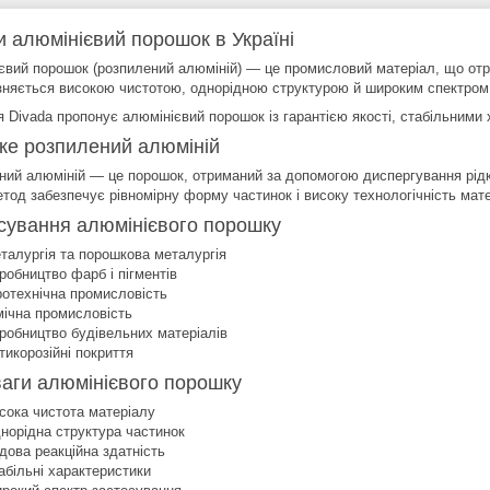
и алюмінієвий порошок в Україні
євий порошок (розпилений алюміній) — це промисловий матеріал, що от
ізняється високою чистотою, однорідною структурою й широким спектром
 Divada пропонує алюмінієвий порошок із гарантією якості, стабільними 
ке розпилений алюміній
ний алюміній — це порошок, отриманий за допомогою диспергування рідк
етод забезпечує рівномірну форму частинок і високу технологічність мате
сування алюмінієвого порошку
талургія та порошкова металургія
робництво фарб і пігментів
ротехнічна промисловість
мічна промисловість
робництво будівельних матеріалів
тикорозійні покриття
аги алюмінієвого порошку
сока чистота матеріалу
норідна структура частинок
дова реакційна здатність
абільні характеристики