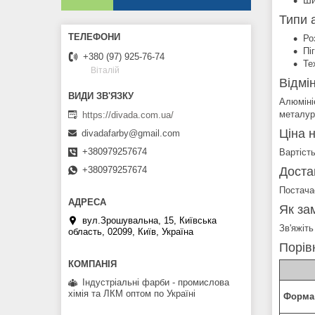
Ши
Типи 
Ро
Пі
+380 (97) 925-76-74
Те
Віталій
Відмі
Алюміні
металург
https://divada.com.ua/
Ціна 
divadafarby@gmail.com
+380979257674
Вартість
Доста
+380979257674
Постачає
Як за
вул.Зрошувальна, 15, Київська
Зв'яжіт
область, 02099, Київ, Україна
Порів
Індустріальні фарби - промислова
хімія та ЛКМ оптом по Україні
Форма