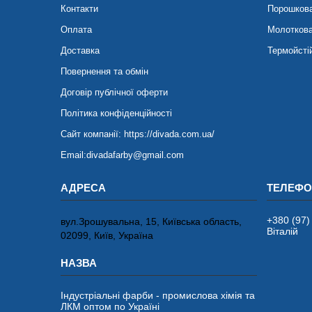
Контакти
Порошков
Оплата
Молотков
Доставка
Термойсті
Повернення та обмін
Договір публічної оферти
Політика конфіденційності
Сайт компанії: https://divada.com.ua/
Email:divadafarby@gmail.com
+380 (97)
вул.Зрошувальна, 15, Київська область,
Віталій
02099, Київ, Україна
Індустріальні фарби - промислова хімія та
ЛКМ оптом по Україні