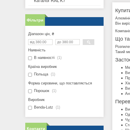
Каталог RAL K7
Купит
Алюміні
Фільтри
Він вир
Компанія
Діапазон цін, ₴
Що та
Розпиле
Наявність
Такий м
В наявності
1
Засто
Країна виробник
Ме
Ви
Польща
1
Пі
Хі
Форма сировини, що поставляється
Ви
Порошок
1
Ан
Виробник
Перев
Benda-Lutz
1
Ви
Од
Чу
Ст
Контакти