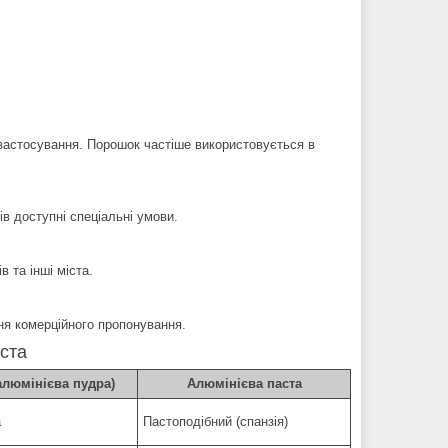
застосування. Порошок частіше використовується в
ів доступні спеціальні умови.
в та інші міста.
ння комерційного пропонування.
ста
алюмінієва пудра)
Алюмінієва паста
а
Пастоподібний (спанзія)