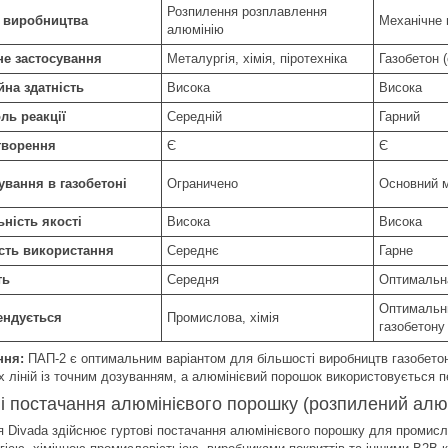
Розпилення розплавлення
 виробництва
Механічне 
алюмінію
е застосування
Металургія, хімія, піротехніка
Газобетон 
йна здатність
Висока
Висока
ль реакції
Середній
Гарний
творення
Є
Є
ування в газобетоні
Ограничено
Основний м
ьність якості
Висока
Висока
сть використання
Середнє
Гарне
ть
Середня
Оптимальн
Оптимальни
ендується
Промислова, хімія
газобетону
ння:
ПАП-2 є оптимальним варіантом для більшості виробництв газобето
х ліній із точним дозуванням, а алюмінієвий порошок використовується пе
і постачання алюмінієвого порошку (розпилений алю
я Divada здійснює гуртові постачання алюмінієвого порошку для промисл