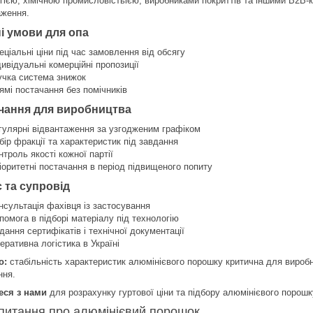
ією, хімічною промисловістьією, виробниками покриттів та іншими B2B-кл
аження.
і умови для опа
еціальні ціни під час замовлення від обсягу
дивідуальні комерційні пропозиції
учка система знижок
ямі постачання без помічників
чання для виробництва
гулярні відвантаження за узгодженим графіком
бір фракції та характеристик під завдання
нтроль якості кожної партії
іоритетні постачання в період підвищеного попиту
 та супровід
нсультація фахівця із застосування
помога в підборі матеріалу під технологію
дання сертифікатів і технічної документації
еративна логістика в Україні
о:
стабільність характеристик алюмінієвого порошку критична для виробн
ння.
еся з нами
для розрахунку гуртової ціни та підбору алюмінієвого порошк
 питання про алюмінієвий порошок