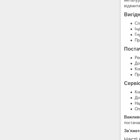
металург
відвант
Вигідн
Сп
Ін
Гн
Пр
Поста
Ре
До
Ко
Пр
Сервіс
Ко
До
На
Оп
Важлив
постача
Зв'яжет
Часті