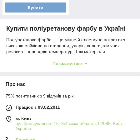
Купити
Купити поліуретанову фарбу в Україні
Поліуретанова фарба — це міцне й еластичне покриття з
високою стійкістю до стирання, ударів, вологи, хімічних
речовин і перепадів температур. Такі матеріали
використовуються для промислових і комерційних об'єктів, де
потрібна довговічність і надійний захист поверхні.
Показати все
Компанія Divada пропонує якісні поліуретанові фарби для
бетонних підлог, металоконструкцій, складів, виробничих
приміщень, гаражів, паркінгів та обладнання.
Про нас
Де застосовується поліуретанова фарба
75% позитивних з 9 відгуків за рік
Бетонні підлоги
Працює з 09.02.2011
Складки та логістичні комплекси
м. Київ
Гаражі та паркінги
вул.Зрошувальна, 15, Київська область, 02099, Київ,
Україна
Виробничі цеху
Металеві конструкції
Контакти